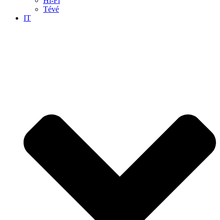
Hi-Fi
Tévé
IT