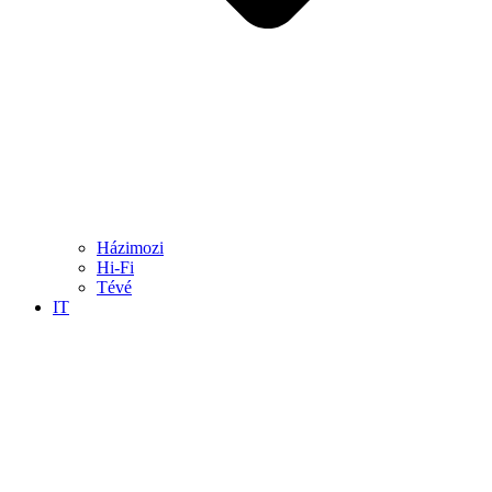
Házimozi
Hi-Fi
Tévé
IT