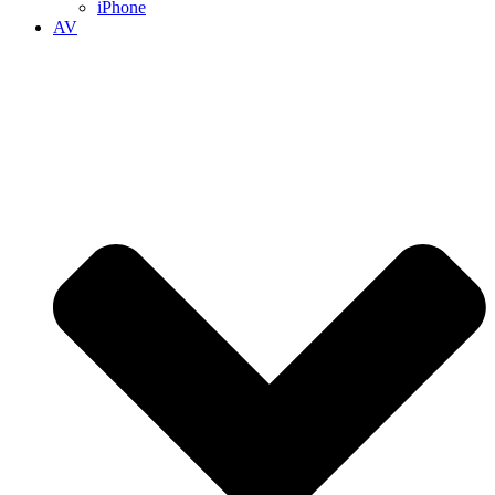
iPhone
AV