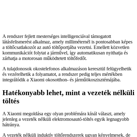
A rendszer fejlett mesterséges intelligenciával támogatott
látásfelismerést alkalmaz, amely milliméternél is pontosabban képes
a töltőcsatlakozót az autó töltőportjába vezetni. Emellett közvetlen
kommunikációt folytat a járművel, így automatikusan nyithatja és
zárhatja a motorosan működtetett töltőfedőt.
A tulajdonosok okostelefonos alkalmazáson keresztül felügyelhetik
és vezérelhetik a folyamatot, a rendszer pedig teljes mértékben
integrálódik a Xiaomi okosotthon- és járműökoszisztémájába.
Hatékonyabb lehet, mint a vezeték nélküli
töltés
A Xiaomi megoldása egy olyan problémára kínál választ, amely
jelenleg a vezeték nélküli elektromosautó-töltés egyik legnagyobb
hátránya.
A vezeték nélküli induktív töltőrendszerek ugyan kényelmesek, de