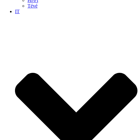
Hi-Fi
Tévé
IT