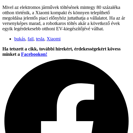
Mivel az elektromos járművek töltésének mintegy 80 százaléka
otthon történik, a Xiaomi kompakt és könnyen telepíthető
megoldása jelentős piaci előnyhöz juttathatja a vállalatot. Ha az ár
versenyképes marad, a robotkaros töltés akár a következő évek
egyik legérdekesebb otthoni EV-kiegészítőjévé válhat.
bukás
,
fail
,
tesla
,
Xiaomi
Ha tetszett a cikk, további hírekért, érdekességekért kövess
minket a
Facebookon!