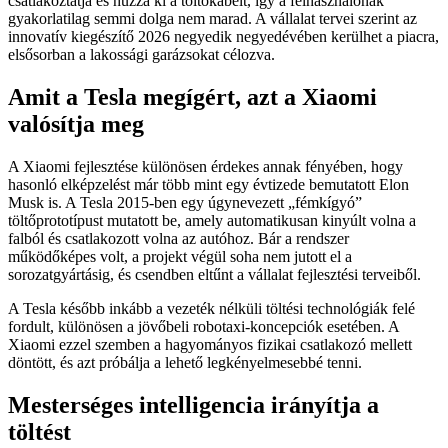
csatlakoztatja és húzza ki a töltőkábelt, így a felhasználónak
gyakorlatilag semmi dolga nem marad. A vállalat tervei szerint az
innovatív kiegészítő 2026 negyedik negyedévében kerülhet a piacra,
elsősorban a lakossági garázsokat célozva.
Amit a Tesla megígért, azt a Xiaomi
valósítja meg
A Xiaomi fejlesztése különösen érdekes annak fényében, hogy
hasonló elképzelést már több mint egy évtizede bemutatott Elon
Musk is. A Tesla 2015-ben egy úgynevezett „fémkígyó”
töltőprototípust mutatott be, amely automatikusan kinyúlt volna a
falból és csatlakozott volna az autóhoz. Bár a rendszer
működőképes volt, a projekt végül soha nem jutott el a
sorozatgyártásig, és csendben eltűnt a vállalat fejlesztési terveiből.
A Tesla később inkább a vezeték nélküli töltési technológiák felé
fordult, különösen a jövőbeli robotaxi-koncepciók esetében. A
Xiaomi ezzel szemben a hagyományos fizikai csatlakozó mellett
döntött, és azt próbálja a lehető legkényelmesebbé tenni.
Mesterséges intelligencia irányítja a
töltést