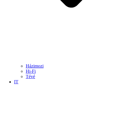
Házimozi
Hi-Fi
Tévé
IT