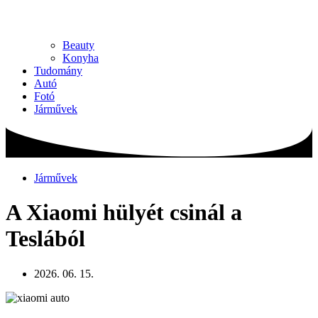
Beauty
Konyha
Tudomány
Autó
Fotó
Járművek
Járművek
A Xiaomi hülyét csinál a
Teslából
2026. 06. 15.