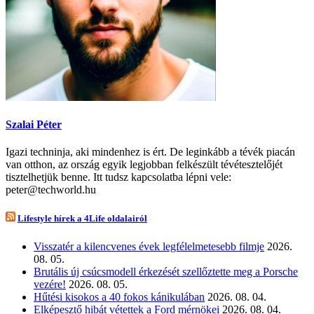
Szalai Péter
Igazi techninja, aki mindenhez is ért. De leginkább a tévék piacán
van otthon, az ország egyik legjobban felkészült tévétesztelőjét
tisztelhetjük benne. Itt tudsz kapcsolatba lépni vele:
peter@techworld.hu
Lifestyle hírek a 4Life oldalairól
Visszatér a kilencvenes évek legfélelmetesebb filmje
2026.
08. 05.
Brutális új csúcsmodell érkezését szellőztette meg a Porsche
vezére!
2026. 08. 05.
Hűtési kisokos a 40 fokos kánikulában
2026. 08. 04.
Elképesztő hibát vétettek a Ford mérnökei
2026. 08. 04.