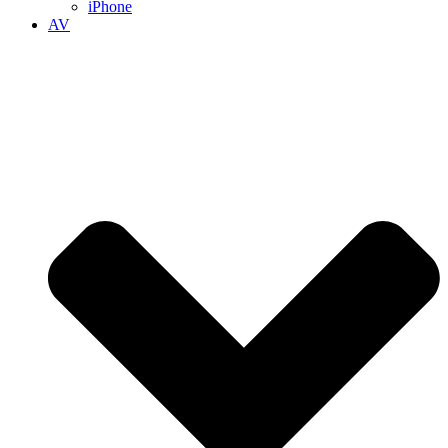
iPhone
AV