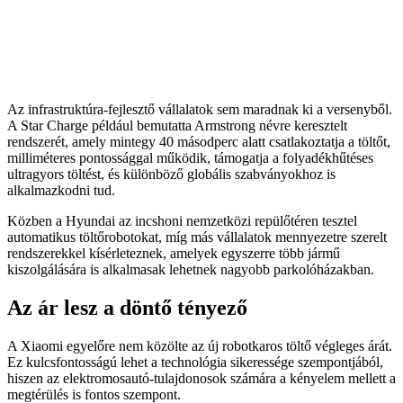
Az infrastruktúra-fejlesztő vállalatok sem maradnak ki a versenyből.
A Star Charge például bemutatta Armstrong névre keresztelt
rendszerét, amely mintegy 40 másodperc alatt csatlakoztatja a töltőt,
milliméteres pontossággal működik, támogatja a folyadékhűtéses
ultragyors töltést, és különböző globális szabványokhoz is
alkalmazkodni tud.
Közben a Hyundai az incshoni nemzetközi repülőtéren tesztel
automatikus töltőrobotokat, míg más vállalatok mennyezetre szerelt
rendszerekkel kísérleteznek, amelyek egyszerre több jármű
kiszolgálására is alkalmasak lehetnek nagyobb parkolóházakban.
Az ár lesz a döntő tényező
A Xiaomi egyelőre nem közölte az új robotkaros töltő végleges árát.
Ez kulcsfontosságú lehet a technológia sikeressége szempontjából,
hiszen az elektromosautó-tulajdonosok számára a kényelem mellett a
megtérülés is fontos szempont.