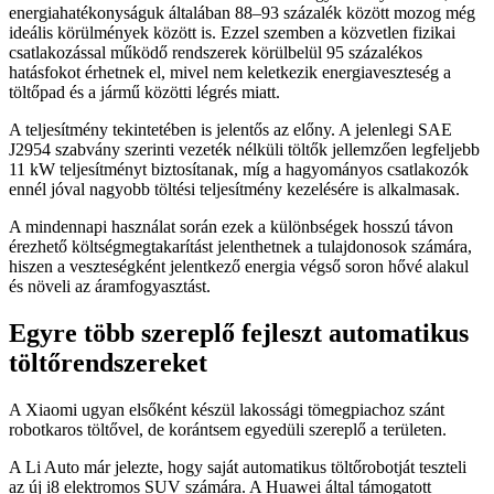
energiahatékonyságuk általában 88–93 százalék között mozog még
ideális körülmények között is. Ezzel szemben a közvetlen fizikai
csatlakozással működő rendszerek körülbelül 95 százalékos
hatásfokot érhetnek el, mivel nem keletkezik energiaveszteség a
töltőpad és a jármű közötti légrés miatt.
A teljesítmény tekintetében is jelentős az előny. A jelenlegi SAE
J2954 szabvány szerinti vezeték nélküli töltők jellemzően legfeljebb
11 kW teljesítményt biztosítanak, míg a hagyományos csatlakozók
ennél jóval nagyobb töltési teljesítmény kezelésére is alkalmasak.
A mindennapi használat során ezek a különbségek hosszú távon
érezhető költségmegtakarítást jelenthetnek a tulajdonosok számára,
hiszen a veszteségként jelentkező energia végső soron hővé alakul
és növeli az áramfogyasztást.
Egyre több szereplő fejleszt automatikus
töltőrendszereket
A Xiaomi ugyan elsőként készül lakossági tömegpiachoz szánt
robotkaros töltővel, de korántsem egyedüli szereplő a területen.
A Li Auto már jelezte, hogy saját automatikus töltőrobotját teszteli
az új i8 elektromos SUV számára. A Huawei által támogatott