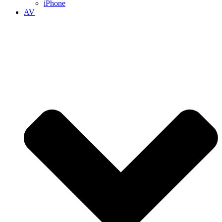
iPhone
AV