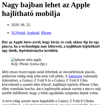
Nagy bajban lehet az Apple
hajlítható mobilja
2026. 06. 22.
5GWorld
,
Android
,
iPhone
Bár az Apple híres arról, hogy kivár, és csak akkor lép be egy
piacra, ha a technológia már kiforrott, a hajlítható kijelzőknél
úgy tűnik, lépéshátrányba kerültek.
Kép: Phone Arena (fpt.)
Idén olyan összecsapás tanúi lehetünk az okostelefonok piacán,
amilyenre eddig még soha nem volt példa. A
Samsung
vadonatúj
fejlesztései, a Galaxy Z Fold 8 és a Galaxy Z Fold 8 Ultra
közvetlenül a szintén idén érkező, hajlítható kijelzős iPhone Ultra
ellen vonulnak harcba, ám a legfrissebb adatok szerint a meccs már
azelőtt eldőlhetett, hogy a felek egyáltalán színpadra léptek volna.
A tech-világ szemei most leginkább a Galaxy Z Fold 8 Ultrára