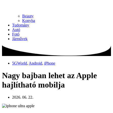
Beauty
Konyha
Tudomány
Autó
Fotó
Járművek
5GWorld
,
Android
,
iPhone
Nagy bajban lehet az Apple
hajlítható mobilja
2026. 06. 22.