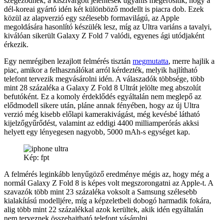
szegeződnek, a kiszivárgott jelentések ugyanis megerősítik, hogy a
dél-koreai gyártó idén két különböző modellt is piacra dob. Ezek
közül az alapverzió egy szélesebb formavilágú, az Apple
megoldására hasonlító készülék lesz, míg az Ultra variáns a tavalyi,
kiválóan sikerült Galaxy Z Fold 7 valódi, egyenes ági utódjaként
érkezik.
Egy nemrégiben lezajlott felmérés tisztán
megmutatta
, merre hajlik a
piac, amikor a felhasználókat arról kérdezték, melyik hajlítható
telefont tervezik megvásárolni idén. A válaszadók többsége, több
mint 28 százaléka a Galaxy Z Fold 8 Ultrát jelölte meg abszolút
befutóként. Ez a komoly érdeklődés egyáltalán nem meglepő az
elődmodell sikere után, pláne annak fényében, hogy az új Ultra
verzió még kisebb előlapi kamerakivágást, még kevésbé látható
kijelzőgyűrődést, valamint az eddigi 4400 milliamperórás akksi
helyett egy lényegesen nagyobb, 5000 mAh-s egységet kap.
Kép: fpt
A felmérés leginkább lenyűgöző eredménye mégis az, hogy még a
normál Galaxy Z Fold 8 is képes volt megszorongatni az Apple-t. A
szavazók több mint 23 százaléka voksolt a Samsung szélesebb
kialakítású modelljére, míg a képzeletbeli dobogó harmadik fokára,
alig több mint 22 százalékkal azok kerültek, akik idén egyáltalán
nem terveznek összehajtható telefont vásárolni.