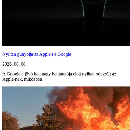
Nyíltan gúnyolja az Apple-t a Google
2026. 08. 08.
A Google a jövő heti nagy bemutatója előtt nyíltan odaszólt az
Apple-nek, miközben