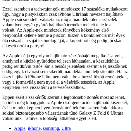
Ezzel szemben a tech-rajongók mindössze 17 százaléka nyilatkozott
úgy, hogy a pletykákban csak iPhone Ultrának nevezett hajlítható
Apple csúcsmodellt választaná, míg a maradék kilenc százalék
valamilyen egyéb gyártó hajlítható terméke mellett tette le a
voksát. Az Apple-nek mindezek fényében kőkemény első
benyomást kellene tennie a piacon, hiszen a konkurencia már évek
óta csiszolja a saját technológiáját, a kupertinói cég pedig jócskán
elkésett erről a partyról.
Az Apple célja egy olyan hajlítható zászlóshajó megalkotása volt,
amelynél a kijelző gyűrődése teljesen láthatatlan, a készülékház
pedig rendkívül tartós, ám a belsős jelentések szerint a fejlesztőknek
eddig egyik elvárást sem sikerült maradéktalanul teljesíteniük. Ha az
összehajtható iPhone Ultra nem váltja be a hozzá fűzött reményeket,
vagy a formavilág nem nyeri el a vásárlók tetszését, az Apple
kénytelen lesz visszatérni a tervezőasztalhoz.
Éppen ezért a szakértők szerint a legbölcsebb döntés most az lehet,
ha idén még kihagyjuk az Apple első generációs hajlítható kísérletét,
és ha mindenképpen ilyen formátumú telefont szeretnénk, akkor a
sokkal biztonságosabb választásnak tűnő Galaxy Z Fold 8 Ultrára
voksolunk – amivel a többség láthatóan egyet is ért.
Apple
,
iPhone
,
samsung
,
Ultra