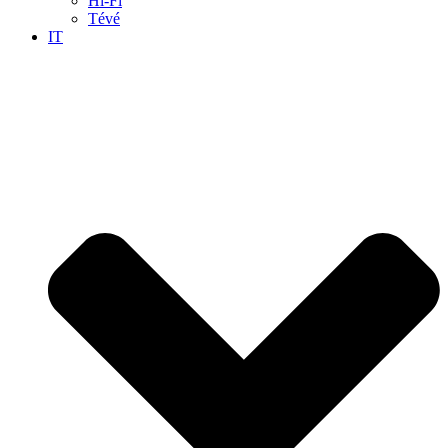
Hi-Fi
Tévé
IT