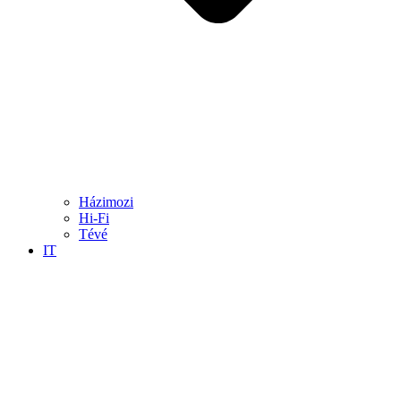
Házimozi
Hi-Fi
Tévé
IT