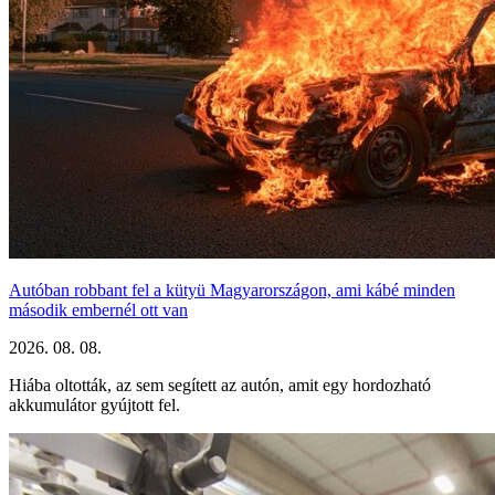
Autóban robbant fel a kütyü Magyarországon, ami kábé minden
második embernél ott van
2026. 08. 08.
Hiába oltották, az sem segített az autón, amit egy hordozható
akkumulátor gyújtott fel.