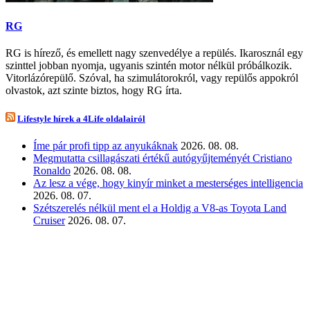
RG
RG is hírező, és emellett nagy szenvedélye a repülés. Ikarosznál egy
szinttel jobban nyomja, ugyanis szintén motor nélkül próbálkozik.
Vitorlázórepülő. Szóval, ha szimulátorokról, vagy repülős appokról
olvastok, azt szinte biztos, hogy RG írta.
Lifestyle hírek a 4Life oldalairól
Íme pár profi tipp az anyukáknak
2026. 08. 08.
Megmutatta csillagászati értékű autógyűjteményét Cristiano
Ronaldo
2026. 08. 08.
Az lesz a vége, hogy kinyír minket a mesterséges intelligencia
2026. 08. 07.
Szétszerelés nélkül ment el a Holdig a V8-as Toyota Land
Cruiser
2026. 08. 07.