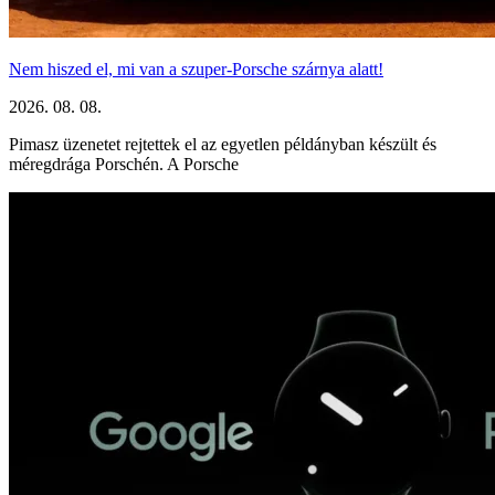
Nem hiszed el, mi van a szuper-Porsche szárnya alatt!
2026. 08. 08.
Pimasz üzenetet rejtettek el az egyetlen példányban készült és
méregdrága Porschén. A Porsche