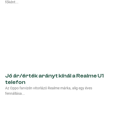
főként
Jó ár/érték arányt kínál a Realme U1
telefon
Az Oppo farvizén vitorlázó Realme márka, alig egy éves
fennállása