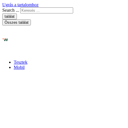
Ugrás a tartalomhoz
Search ...
találat
Összes találat
Tesztek
Mobil