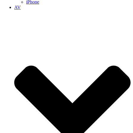
iPhone
AV