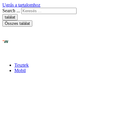
Ugrás a tartalomhoz
Search ...
találat
Összes találat
Tesztek
Mobil