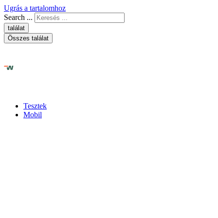
Ugrás a tartalomhoz
Search ...
találat
Összes találat
Tesztek
Mobil