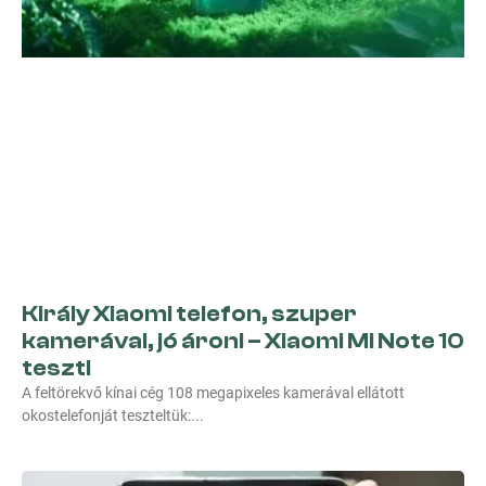
Király Xiaomi telefon, szuper
kamerával, jó áron! – Xiaomi Mi Note 10
teszt!
A feltörekvő kínai cég 108 megapixeles kamerával ellátott
okostelefonját teszteltük: