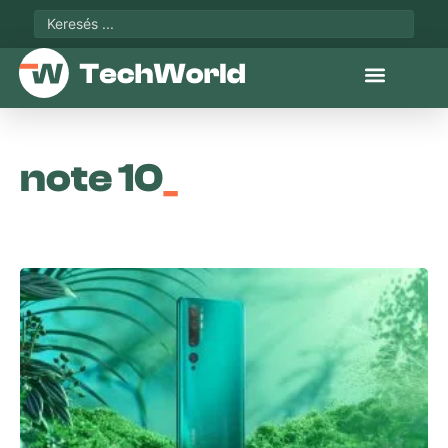
note 10
_