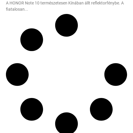
A HONOR Note 10 természetesen Kínában állt reflektorfénybe. A
fiatalosan