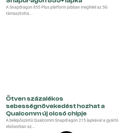
Snapdragon 855+ lapka
A Snapdragon 855 Plus platform jobban megfelel az 5G
támasztotta
Ötven százalékos
sebességnövekedést hozhat a
Qualcomm új olcsó chipje
A belépőszintű Qualcomm Snapdragon 215 lapkával a gyártó
elsősorban az