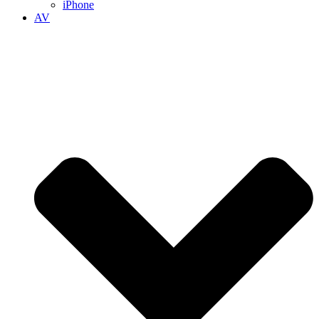
iPhone
AV