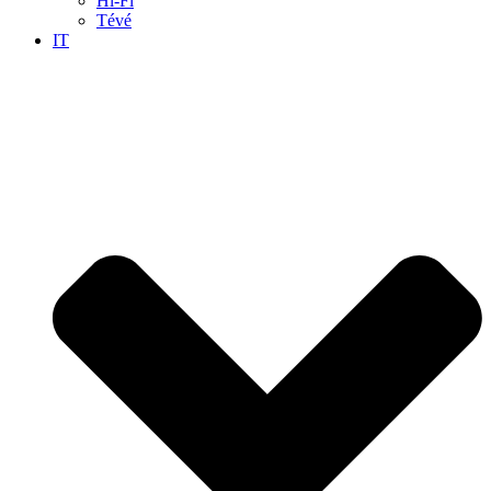
Hi-Fi
Tévé
IT