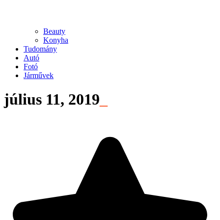
Beauty
Konyha
Tudomány
Autó
Fotó
Járművek
július 11, 2019
_