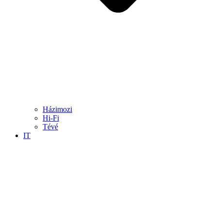
Házimozi
Hi-Fi
Tévé
IT