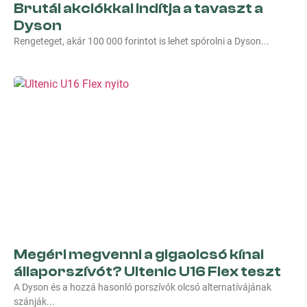
Brutál akciókkal indítja a tavaszt a
Dyson
Rengeteget, akár 100 000 forintot is lehet spórolni a Dyson
Megéri megvenni a gigaolcsó kínai
állaporszívót? Ultenic U16 Flex teszt
A Dyson és a hozzá hasonló porszívók olcsó alternatívájának
szánják