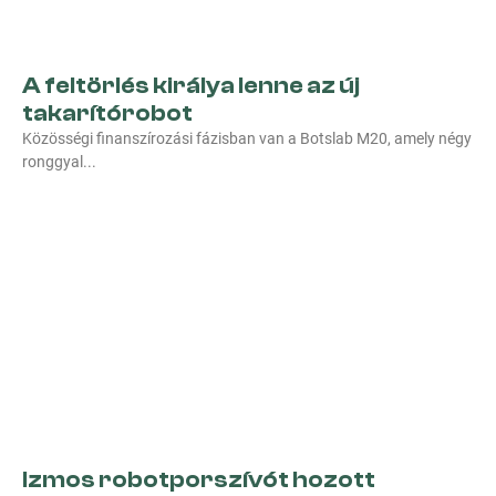
A feltörlés királya lenne az új
takarítórobot
Közösségi finanszírozási fázisban van a Botslab M20, amely négy
ronggyal
Izmos robotporszívót hozott