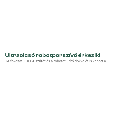
Ultraolcsó robotporszívó érkezik!
14-fokozatú HEPA-szűrőt és a robotot ürítő dokkolót is kapott a