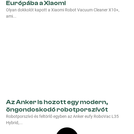
Európába a Xiaomi
Olyan dokkolót kapott a Xiaomi Robot Vacuum Cleaner X10+,
ami
Az Anker is hozott egy modern,
öngondoskodó robotporszívót
Robotporszívó és feltörlő egyben az Anker eufy RoboVac L35
Hybrid,