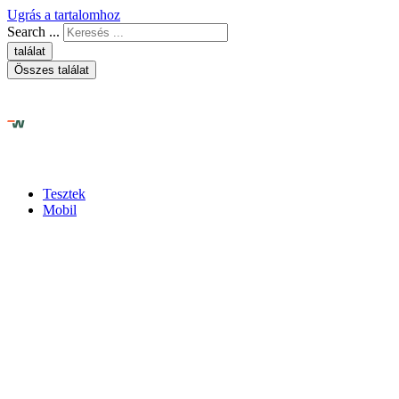
Ugrás a tartalomhoz
Search ...
találat
Összes találat
Tesztek
Mobil