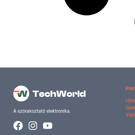
Par
Uzi
Geek
A szórakoztató elektronika.
Vájl