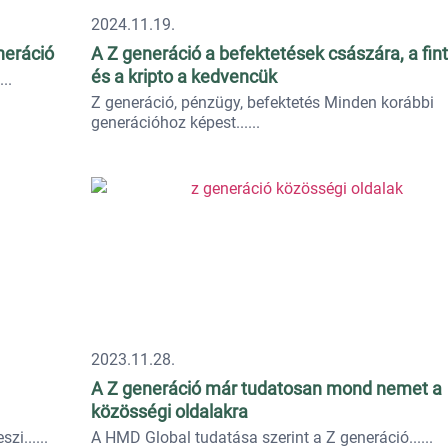
2024.11.19.
neráció
A Z generáció a befektetések császára, a fin
és a kripto a kedvencük
Z generáció, pénzügy, befektetés Minden korábbi
generációhoz képest...
2023.11.28.
A Z generáció már tudatosan mond nemet a
közösségi oldalakra
szi...
A HMD Global tudatása szerint a Z generáció...