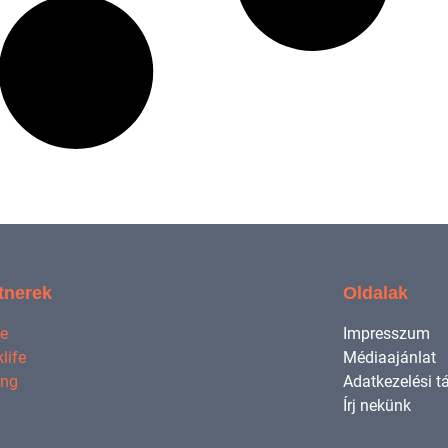
tnerek
Oldalak
ne
Impresszum
life
Médiaajánlat
ing
Adatkezelési t
Írj nekünk