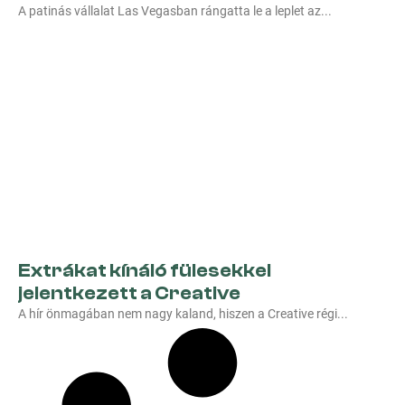
A patinás vállalat Las Vegasban rángatta le a leplet az
Extrákat kínáló fülesekkel
jelentkezett a Creative
A hír önmagában nem nagy kaland, hiszen a Creative régi