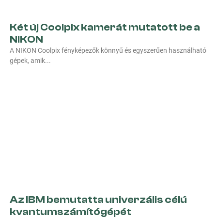
Két új Coolpix kamerát mutatott be a
NIKON
A NIKON Coolpix fényképezők könnyű és egyszerűen használható
gépek, amik
Az IBM bemutatta univerzális célú
kvantumszámítógépét