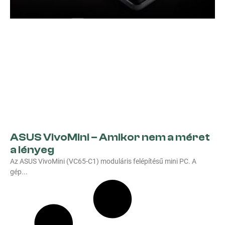
ASUS VivoMini – Amikor nem a méret
a lényeg
Az ASUS VivoMini (VC65-C1) moduláris felépítésű mini PC. A
gép