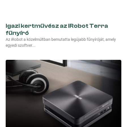
Igazi kertművész az iRobot Terra
fűnyíró
Az iRobot a közelmúltban bemutatta legújabb fűnyíróját, amely
egyedi szoftver