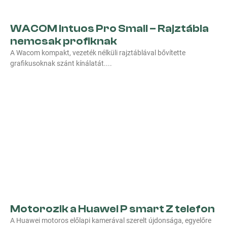
WACOM Intuos Pro Small – Rajztábla
nemcsak profiknak
A Wacom kompakt, vezeték nélküli rajztáblával bővítette
grafikusoknak szánt kínálatát.
Motorozik a Huawei P smart Z telefon
A Huawei motoros előlapi kamerával szerelt újdonsága, egyelőre