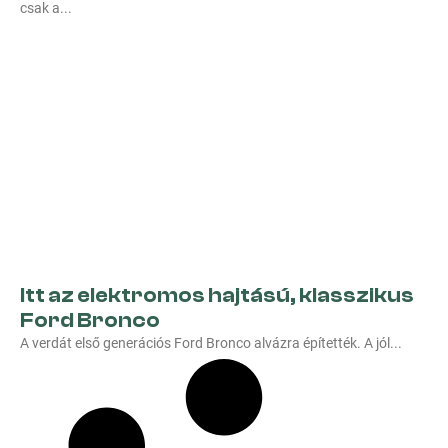
csak a
Itt az elektromos hajtású, klasszikus
Ford Bronco
A verdát első generációs Ford Bronco alvázra építették. A jól