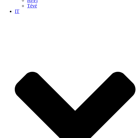
Hi-Fi
Tévé
IT