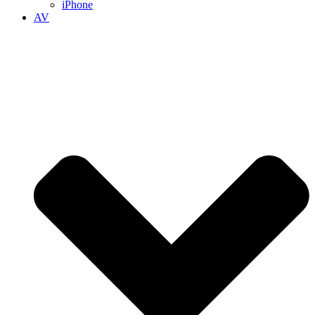
iPhone
AV