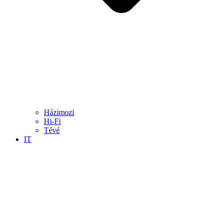
Házimozi
Hi-Fi
Tévé
IT