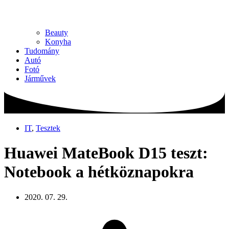
Beauty
Konyha
Tudomány
Autó
Fotó
Járművek
IT
,
Tesztek
Huawei MateBook D15 teszt:
Notebook a hétköznapokra
2020. 07. 29.