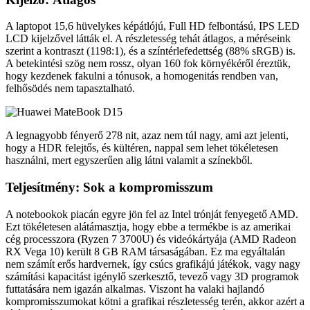
A laptopot 15,6 hüvelykes képátlójú, Full HD felbontású, IPS LED
LCD kijelzővel látták el. A részletesség tehát átlagos, a méréseink
szerint a kontraszt (1198:1), és a színtérlefedettség (88% sRGB) is.
A betekintési szög nem rossz, olyan 160 fok környékéről éreztük,
hogy kezdenek fakulni a tónusok, a homogenitás rendben van,
felhősödés nem tapasztalható.
A legnagyobb fényerő 278 nit, azaz nem túl nagy, ami azt jelenti,
hogy a HDR felejtős, és kültéren, nappal sem lehet tökéletesen
használni, mert egyszerűen alig látni valamit a színekből.
Teljesítmény: Sok a kompromisszum
A notebookok piacán egyre jön fel az Intel trónját fenyegető AMD.
Ezt tökéletesen alátámasztja, hogy ebbe a termékbe is az amerikai
cég processzora (Ryzen 7 3700U) és videókártyája (AMD Radeon
RX Vega 10) került 8 GB RAM társaságában. Ez ma egyáltalán
nem számít erős hardvernek, így csúcs grafikájú játékok, vagy nagy
számítási kapacitást igénylő szerkesztő, tevező vagy 3D programok
futtatására nem igazán alkalmas. Viszont ha valaki hajlandó
kompromisszumokat kötni a grafikai részletesség terén, akkor azért a