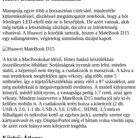
Manapság egyre több a borzasztóan csiricsáré, mindenféle
kitüremkedéssel, díszítéssel megtámogatott notebook, hogy a hót
felesleges LED-ekről már ne is beszéljünk. De azért vannak, akik
még tartják a letisztultság zászlaját, dacolva az ízléstelenség
viharával. A Huawei is közéjük tartozik, hiszen a MateBook D15
egy sallangmentes, végletekig minimalista dizájnt kapott.
A kicsit a MacBookokat idéző, fémes hatású készülékház
összeillesztése hibátlan: Sorjásságnak nyomát sem lelni, minden
stabil, a képernyő nem lötyög, a csatlakozók is masszívak. A káva a
mai trendeknek megfelelően igen vékony, alig több, mint 5
milliméter, így a kijelző/készülékház arány eléri a 87 százalékot, ami
még mobiloknál is megsüvegelendő eredmény. A modell kifejezetten
könnyű, másfél kilót nyom, a vastagsága pedig 1,7 centi, azaz igen
vékony. Mindent összevetve a MateBook D15 marha jól néz ki és
kellően mobilis is. A csatlakozók terén hozza a kötelezőt (2 db.
USB-A 2.0, 1-1 db. USB-A 3.0, USB-C, HDMI, 3,5 mm-es
fülhallgató és mikrofon kettő az egyben jack), személy szerint egy
kártyaolvasót és egy DisplayPortot még el bírtam volna viselni rajta,
de azért ezek hiánya sem kifejezett tragédia.
Kijelző: Átlagos