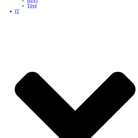
Hi-Fi
Tévé
IT