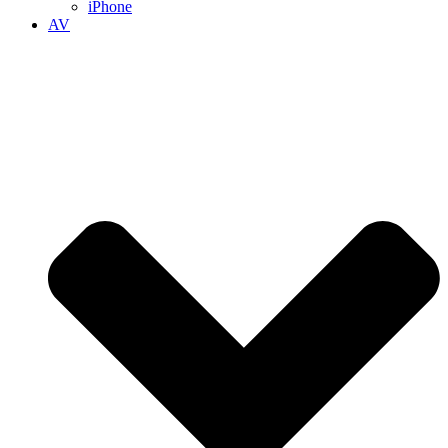
iPhone
AV