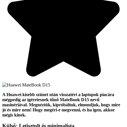
A Huawei kisebb szünet után visszatért a laptopok piacára
mégpedig az ígéretesnek tűnő MateBook D15 nevű
masinériával. Megnéztük, kipróbáltuk, elmondjuk, hogy mire
jó és mire nem! Hogy megéri-e megvenni, és ha igen, akkor
mégis kinek.
Külső: Letisztult és minimalista