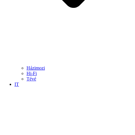
Házimozi
Hi-Fi
Tévé
IT