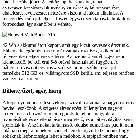
játék is szóba jöhet. A hétköznapi használatra, tehát
szövegszerkesztésre, filmezésre, videózásra, képnézegetésre,
chatelésre, levelezésre, netezésre viszont kiválóan alkalmas. A
melegedés terén jól teljesít, hiszen egyszer sem tapasztaltunk durva
forrósodást, így akár ölbe is vehető.
42 Wh-s akkumulátort kapott, amit egy kicsit kevésnek éreztünk.
Ebben a kategóriában azért már vannak riválisok, akik ennél
fényesebben teljesítenek e téren. Az üzemidő ennél fogva nem
kiemelkedő, be kell érni 5-8 órával használattól függően. A
háttértárra viszont egy rossz szót se tudunk szólni, csak jót: a
termékbe 512 GB-os, villámgyors SSD került, ami teljesen rendben
van ezen a szinten.
Billentyűzet, egér, hang
A képernyő nem érintésérzékeny, szóval maradnak a hagyományos
beviteli eszközök. A szigetes elrendezésű billentyűzet nagyon
kényelmesen használó, mert a gombok kellően nagyok, a
nyomásútjuk és az ellenállásuk megfelelő, és a háttérvilágítást sem
spórolták ki. A számokat tartalmazó, oldalsó numerikus pad itt nem
található meg, ami nekem speciel nem hiányzott, de tudom, hogy
sokaknak létfontosságú lehet a melóhoz. A tapipad rendben van,