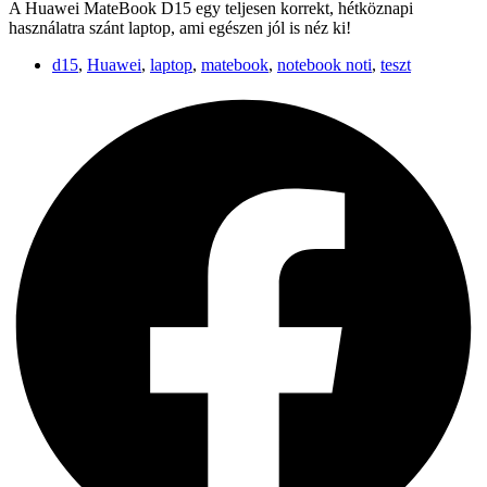
A Huawei MateBook D15 egy teljesen korrekt, hétköznapi
használatra szánt laptop, ami egészen jól is néz ki!
d15
,
Huawei
,
laptop
,
matebook
,
notebook noti
,
teszt