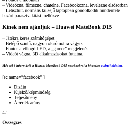
– Videózna, filmezne, chatelne, Facebookozna, levelezne elsősorban
– Letisztult, normális külsejű laptopban gondolkodik mindenféle
bazári parasztvakítást mellőzve
Kinek nem ajánljuk – Huawei MateBook D15
– Játékra keres számítógépet
– Belépő szintű, nagyon olcsó notira vágyik
– Fontos a villogó LED, a „gamer” megjelenés
– Videót vágna, 3D alkalmazásokat futtatna.
Még több információ a Huawei MateBook D15 notebookról a hivatalos
gyártói oldalon
.
[sc name=”facebook” ]
Dizájn
Kijelző/képminőség
Teljesítmény
Ár/érték arány
4.1
Összegzés