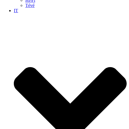
Hi-Fi
Tévé
IT