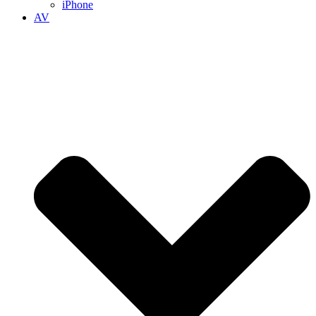
iPhone
AV