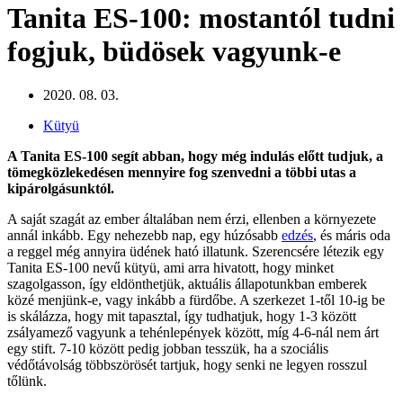
Tanita ES-100: mostantól tudni
fogjuk, büdösek vagyunk-e
2020. 08. 03.
Kütyü
A Tanita ES-100 segít abban, hogy még indulás előtt tudjuk, a
tömegközlekedésen mennyire fog szenvedni a többi utas a
kipárolgásunktól.
A saját szagát az ember általában nem érzi, ellenben a környezete
annál inkább. Egy nehezebb nap, egy húzósabb
edzés
, és máris oda
a reggel még annyira üdének ható illatunk. Szerencsére létezik egy
Tanita ES-100 nevű kütyü, ami arra hivatott, hogy minket
szagolgasson, így eldönthetjük, aktuális állapotunkban emberek
közé menjünk-e, vagy inkább a fürdőbe. A szerkezet 1-től 10-ig be
is skálázza, hogy mit tapasztal, így tudhatjuk, hogy 1-3 között
zsályamező vagyunk a tehénlepények között, míg 4-6-nál nem árt
egy stift. 7-10 között pedig jobban tesszük, ha a szociális
védőtávolság többszörösét tartjuk, hogy senki ne legyen rosszul
tőlünk.