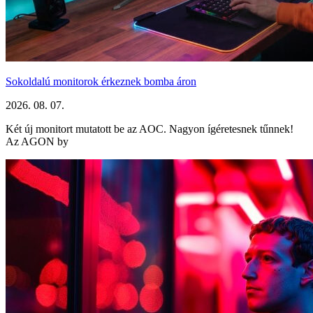
Sokoldalú monitorok érkeznek bomba áron
2026. 08. 07.
Két új monitort mutatott be az AOC. Nagyon ígéretesnek tűnnek!
Az AGON by