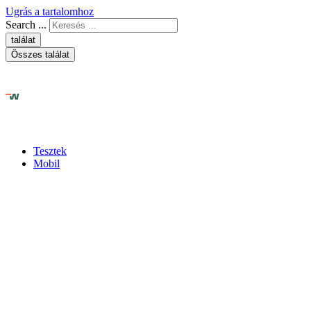
Ugrás a tartalomhoz
Search ...
találat
Összes találat
Tesztek
Mobil