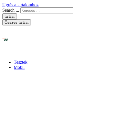
Ugrás a tartalomhoz
Search ...
találat
Összes találat
Tesztek
Mobil