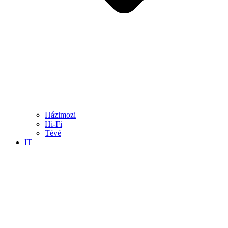
Házimozi
Hi-Fi
Tévé
IT