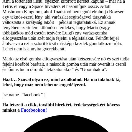
Ami a történetet illelti, egészen kiforrott keretet kapunk – már ha a
Tetris-el vagy a Space Invaders-el hasonlítjuk össze. Adott
Mushroom Kingdom, ahol Toadstool hercegnőt elrabolja Bowser
egy teknős-szerű lény, aki varázslat segítségével tárgyakká
változtatta a királyság lakóit – például téglafalakká. Ez annak
fényében szerintem különösen érdekes, hogy Mario (vagy
többjátékos mód esetén testvére Luigi) egy varázsgomba
elfogyasztása után szét tudja fejelni a téglafalakat. Felnőtt fejjel
átolvasva a ezt a sztorit kicsit másképp kezdek gondolkozni róla.
Lehet nem is annyira gyerekbarát.
Mario az első gomba elfogyasztása után kétszeresére nő és szét tudja
fejelni korábbi barátait, a második gomba után már overált is cserél
és lőni is tud a rárontó “tekikatonákra” és “Goombakra”.
Háát… Szóval olyan ez, mint az alkohol. Ha ma találnák ki,
lehet, hogy már nem lehetne engedélyezni.
[sc name=”facebook” ]
Ha tetszett a cikk, további hírekért, érdekességekért kövess
minket a
Facebookon!