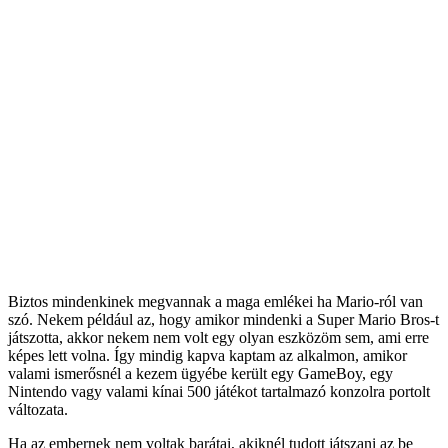
Biztos mindenkinek megvannak a maga emlékei ha Mario-ról van
szó. Nekem például az, hogy amikor mindenki a Super Mario Bros-t
játszotta, akkor nekem nem volt egy olyan eszközöm sem, ami erre
képes lett volna. Így mindig kapva kaptam az alkalmon, amikor
valami ismerősnél a kezem ügyébe került egy GameBoy, egy
Nintendo vagy valami kínai 500 játékot tartalmazó konzolra portolt
változata.
Ha az embernek nem voltak barátai, akiknél tudott játszani az be