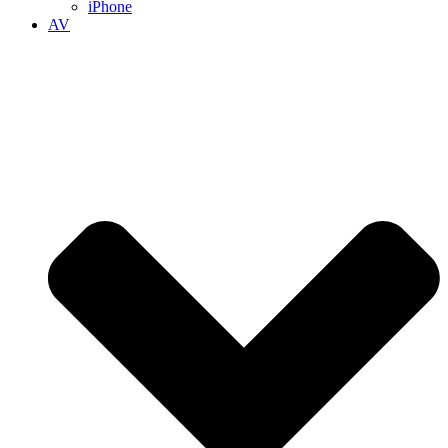
iPhone
AV