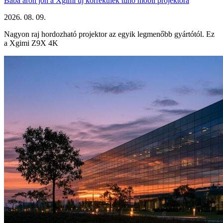
Baba áron jön a Xgimi új korrektnek tűnő mobil projektora
2026. 08. 09.
Nagyon raj hordozható projektor az egyik legmenőbb gyártótól. Ez
a Xgimi Z9X 4K