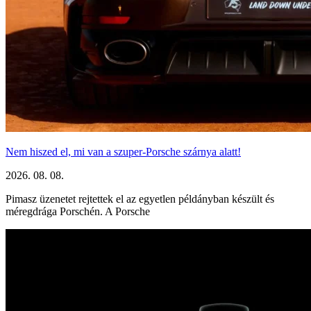
Nem hiszed el, mi van a szuper-Porsche szárnya alatt!
2026. 08. 08.
Pimasz üzenetet rejtettek el az egyetlen példányban készült és
méregdrága Porschén. A Porsche