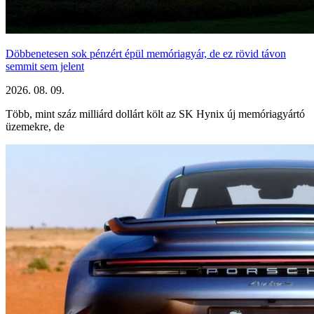
Döbbenetesen sok pénzért épül memóriagyár, de ez rövid távon
semmit sem jelent
2026. 08. 09.
Több, mint száz milliárd dollárt költ az SK Hynix új memóriagyártó
üzemekre, de