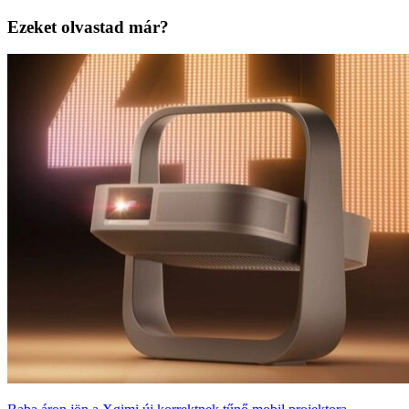
Ezeket olvastad már?