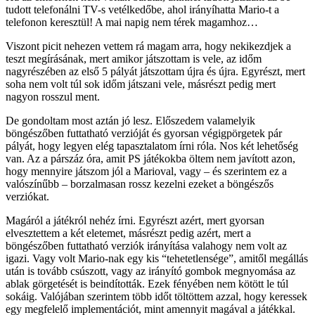
tudott telefonálni TV-s vetélkedőbe, ahol irányíhatta Mario-t a
telefonon keresztül! A mai napig nem térek magamhoz…
Viszont picit nehezen vettem rá magam arra, hogy nekikezdjek a
teszt megírásának, mert amikor játszottam is vele, az időm
nagyrészében az első 5 pályát játszottam újra és újra. Egyrészt, mert
soha nem volt túl sok időm játszani vele, másrészt pedig mert
nagyon rosszul ment.
De gondoltam most aztán jó lesz. Előszedem valamelyik
böngészőben futtatható verzióját és gyorsan végigpörgetek pár
pályát, hogy legyen elég tapasztalatom írni róla. Nos két lehetőség
van. Az a párszáz óra, amit PS játékokba öltem nem javított azon,
hogy mennyire játszom jól a Marioval, vagy – és szerintem ez a
valószínűbb – borzalmasan rossz kezelni ezeket a böngészős
verziókat.
Magáról a játékról nehéz írni. Egyrészt azért, mert gyorsan
elvesztettem a két eletemet, másrészt pedig azért, mert a
böngészőben futtatható verziók irányítása valahogy nem volt az
igazi. Vagy volt Mario-nak egy kis “tehetetlensége”, amitől megállás
után is tovább csúszott, vagy az irányító gombok megnyomása az
ablak görgetését is beindították. Ezek fényében nem kötött le túl
sokáig. Valójában szerintem több időt töltöttem azzal, hogy keressek
egy megfelelő implementációt, mint amennyit magával a játékkal.