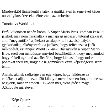
Mindezektől függetlenül a játék, a grafikájával és zenéjével képes
nosztalgikus érzéseket ébreszteni az emberben.
Tutorial vs World 1-1
Erről különösen nehéz írnom. A Super Mario Bros. korában készült
játékok még nem használták a manapság népszerű tutorial szakaszt,
ahol “megtanítják” a játékost az alapokra. Itt az első pályák
gyakorlatilag rákényszerítik a játékost, hogy felfedezze a játék
működését, ezt hívják World 1-1-nak. Bár nyilván a Super Mario
Bros. esetében mindössze annyiról beszélhettünk, hogy megtanulod,
hogy rá kell ugranod az ellenfélre, hogy kiiktasd, hogy tudsz
pontokat szerezni, hogy tudsz gombákkal extra képességekre szert
tenni.
Annak, akinek szüksége van egy képre, hogy felidézze az
emlékeket álljon itt ez a 130 kilobyte méretű screenshot, ami messze
nagyobb, mint az eredeti 1985-ben megjelent játék a maga
32kilobyte méretével:
Kép: Quartz