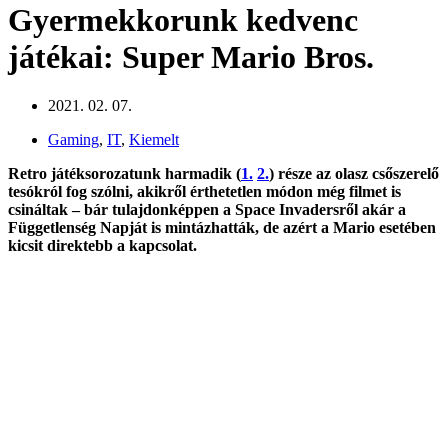
Gyermekkorunk kedvenc
játékai: Super Mario Bros.
2021. 02. 07.
Gaming
,
IT
,
Kiemelt
Retro játéksorozatunk harmadik (
1.
2.
) része az olasz csőszerelő
tesókról fog szólni, akikről érthetetlen módon még filmet is
csináltak – bár tulajdonképpen a Space Invadersről akár a
Függetlenség Napját is mintázhatták, de azért a Mario esetében
kicsit direktebb a kapcsolat.