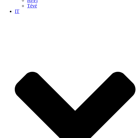
Hi-Fi
Tévé
IT