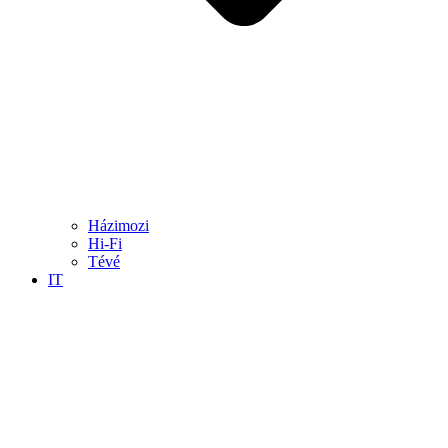
Házimozi
Hi-Fi
Tévé
IT