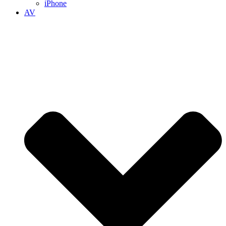
iPhone
AV