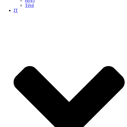
Hi-Fi
Tévé
IT