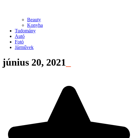
Beauty
Konyha
Tudomány
Autó
Fotó
Járművek
június 20, 2021
_