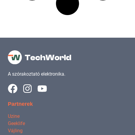
A szórakoztató elektronika.
Partnerek
Uzine
Geeklife
Vájling