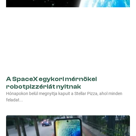
A SpaceX egykori mérnökei
robotpizzériát nyitnak
Hónapokon belül megnyitja kapuit a Stellar Pizza, ahol minden
feladat