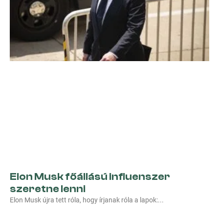
Elon Musk főállású influenszer
szeretne lenni
Elon Musk újra tett róla, hogy írjanak róla a lapok: