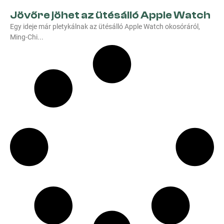
Jövőre jöhet az ütésálló Apple Watch
Egy ideje már pletykálnak az ütésálló Apple Watch okosóráról,
Ming-Chi