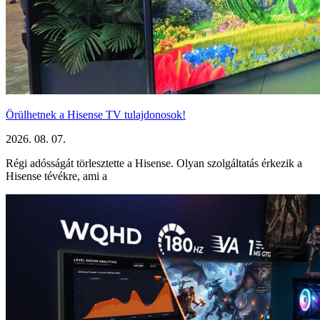
Örülhetnek a Hisense TV tulajdonosok!
2026. 08. 07.
Régi adósságát törlesztette a Hisense. Olyan szolgáltatás érkezik a
Hisense tévékre, ami a