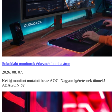
Sokoldalú monitorok érkeznek bomba áron
2026. 08. 07.
Két új monitort mutatott be az AOC. Nagyon ígéretesnek tűnnek!
Az AGON by