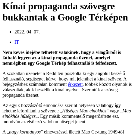
Kínai propaganda szövegre
bukkantak a Google Térképen
2022. 04. 07.
IT
Nem kevés idejébe telhetett valakinek, hogy a világűrből is
látható legyen az a kínai propaganda üzenet, amelyet
nemrégiben egy Google Térkép felhasználó is felfedezett.
A szokatlan üzenetet a Redditen posztolta ki egy angolul beszélő
felhasználó, segítséget kérve, hogy mit jelenthet a kínai szöveg. A
bejegyzéshez számtalan komment
érkezett
, többek között olyanok is
válaszoltak, akik beszélik a kínai nyelvet. Szerintük a szöveg
propaganda üzenet.
Az egyik hozzászóló elmondása szerint helyesen valahogy így
lehetne lefordítani a szöveget: „
Hűséges Mao elnökhöz
” vagy „
Mao
elnökhöz hűséges
„. Egy másik kommentelő megerősítette ezt,
mondván az első szó valóban hűséget jelent.
A „
nagy kormányos
” elnevezéssel illetett Mao Ce-tung 1949-től