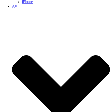
iPhone
AV