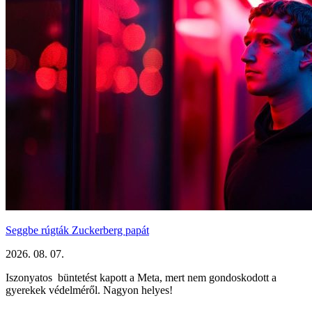
Seggbe rúgták Zuckerberg papát
2026. 08. 07.
Iszonyatos büntetést kapott a Meta, mert nem gondoskodott a
gyerekek védelméről. Nagyon helyes!