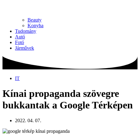
Beauty
Konyha
Tudomány
Autó
Fotó
Járművek
IT
Kínai propaganda szövegre
bukkantak a Google Térképen
2022. 04. 07.