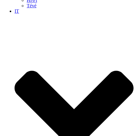
Hi-Fi
Tévé
IT