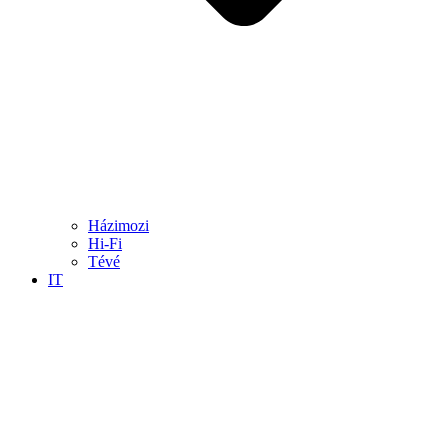
Házimozi
Hi-Fi
Tévé
IT