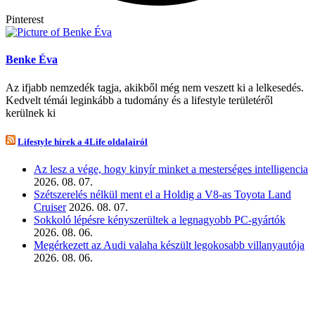
Pinterest
Benke Éva
Az ifjabb nemzedék tagja, akikből még nem veszett ki a lelkesedés.
Kedvelt témái leginkább a tudomány és a lifestyle területéről
kerülnek ki
Lifestyle hírek a 4Life oldalairól
Az lesz a vége, hogy kinyír minket a mesterséges intelligencia
2026. 08. 07.
Szétszerelés nélkül ment el a Holdig a V8-as Toyota Land
Cruiser
2026. 08. 07.
Sokkoló lépésre kényszerültek a legnagyobb PC-gyártók
2026. 08. 06.
Megérkezett az Audi valaha készült legokosabb villanyautója
2026. 08. 06.