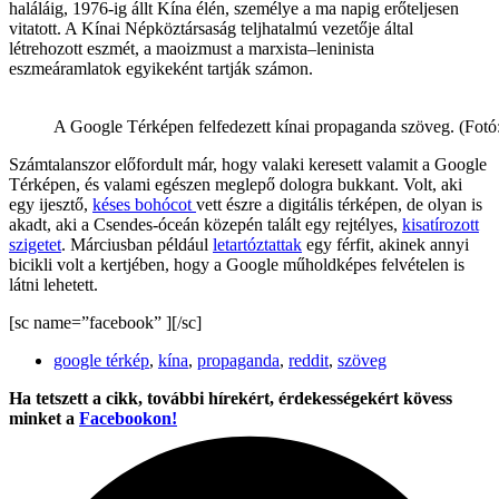
haláláig, 1976-ig állt Kína élén, személye a ma napig erőteljesen
vitatott. A Kínai Népköztársaság teljhatalmú vezetője által
létrehozott eszmét, a maoizmust a marxista–leninista
eszmeáramlatok egyikeként tartják számon.
A Google Térképen felfedezett kínai propaganda szöveg. (Fot
Számtalanszor előfordult már, hogy valaki keresett valamit a Google
Térképen, és valami egészen meglepő dologra bukkant. Volt, aki
egy ijesztő,
késes bohócot
vett észre a digitális térképen, de olyan is
akadt, aki a Csendes-óceán közepén talált egy rejtélyes,
kisatírozott
szigetet
. Márciusban például
letartóztattak
egy férfit, akinek annyi
bicikli volt a kertjében, hogy a Google műholdképes felvételen is
látni lehetett.
[sc name=”facebook” ][/sc]
google térkép
,
kína
,
propaganda
,
reddit
,
szöveg
Ha tetszett a cikk, további hírekért, érdekességekért kövess
minket a
Facebookon!