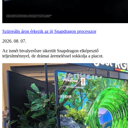
Szürreális áron érkezik az új Snapdragon processzor
2026. 08. 07.
Az ismét bivalyerősre sikerült Snapdragon elképesztő
teljesítménnyel, de drámai áremeléssel sokkolja a piacot.