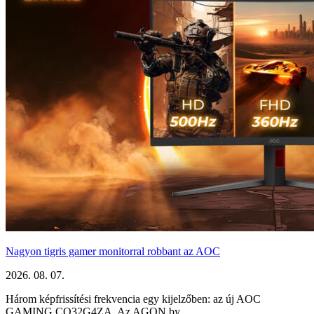
Nagyon tigris gamer monitorral robbant az AOC
2026. 08. 07.
Három képfrissítési frekvencia egy kijelzőben: az új AOC
GAMING CQ32G4ZA. Az AGON by