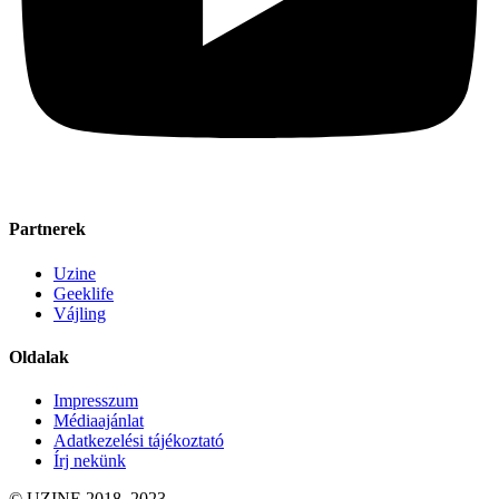
Partnerek
Uzine
Geeklife
Vájling
Oldalak
Impresszum
Médiaajánlat
Adatkezelési tájékoztató
Írj nekünk
© UZINE 2018–2023