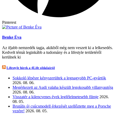
Pinterest
Benke Éva
Az ifjabb nemzedék tagja, akikből még nem veszett ki a lelkesedés.
Kedvelt témái leginkább a tudomány és a lifestyle területéről
kerülnek ki
Lifestyle hírek a 4Life oldalairól
Sokkoló lépésre kényszerültek a legnagyobb PC-gyártók
2026. 08. 06.
Megérkezett az Audi valaha készült legokosabb villanyautója
2026. 08. 06.
Visszatér a kilencvenes évek legfélelmetesebb filmje
2026.
08. 05.
Brutális új csúcsmodell érkezését szellőztette meg a Porsche
vezére!
2026. 08. 05.