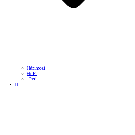
Házimozi
Hi-Fi
Tévé
IT