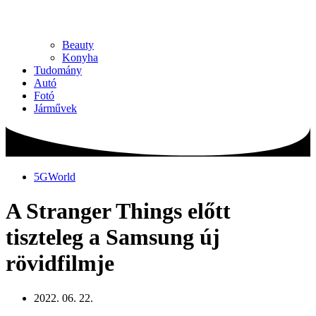
Beauty
Konyha
Tudomány
Autó
Fotó
Járművek
5GWorld
A Stranger Things előtt
tiszteleg a Samsung új
rövidfilmje
2022. 06. 22.