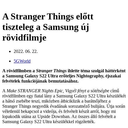
A Stranger Things előtt
tiszteleg a Samsung új
rövidfilmje
2022. 06. 22.
5GWorld
A rövidfilmben a
Stranger Things
ihlette téma szolgál háttérként
a Samsung Galaxy S22 Ultra
erőteljes Nightography, éjszakai
felvételek funkciójának bemutatásához.
A
Make STRANGER Nights Epic,
Vigyél fényt a sötétségb
e című
rövidfilmben egy fiatal lány a Samsung Galaxy S22 Ultra készülékét
a hátsó zsebébe teszi, miközben átbiciklizik a barátnőjéhez a
Stranger Things negyedik évadának sorozatnéző bulijára. Útja során
véletlenül bekapcsol a videója, és felvételt készít arról, hogy mi
lopakodik utána az Upside Downban. Az összes álló felvételt a
Samsung Galaxy S22 Ultra készülékkel rögzítették.