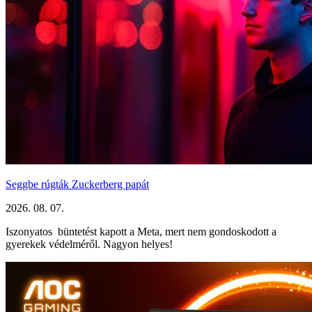
Seggbe rúgták Zuckerberg papát
2026. 08. 07.
Iszonyatos büntetést kapott a Meta, mert nem gondoskodott a
gyerekek védelméről. Nagyon helyes!