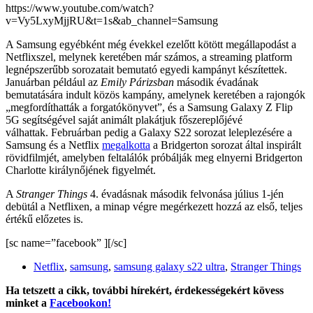
https://www.youtube.com/watch?
v=Vy5LxyMjjRU&t=1s&ab_channel=Samsung
A Samsung egyébként még évekkel ezelőtt kötött megállapodást a
Netflixszel, melynek keretében már számos, a streaming platform
legnépszerűbb sorozatait bemutató egyedi kampányt készítettek.
Januárban például az
Emily Párizsban
második évadának
bemutatására indult közös kampány, amelynek keretében a rajongók
„megfordíthatták a forgatókönyvet”, és a Samsung Galaxy Z Flip
5G segítségével saját animált plakátjuk főszereplőjévé
válhattak. Februárban pedig a Galaxy S22 sorozat leleplezésére a
Samsung és a Netflix
megalkotta
a Bridgerton sorozat által inspirált
rövidfilmjét, amelyben feltalálók próbálják meg elnyerni Bridgerton
Charlotte királynőjének figyelmét.
A
Stranger Things
4. évadásnak második felvonása július 1-jén
debütál a Netflixen, a minap végre megérkezett hozzá az első, teljes
értékű előzetes is.
[sc name=”facebook” ][/sc]
Netflix
,
samsung
,
samsung galaxy s22 ultra
,
Stranger Things
Ha tetszett a cikk, további hírekért, érdekességekért kövess
minket a
Facebookon!