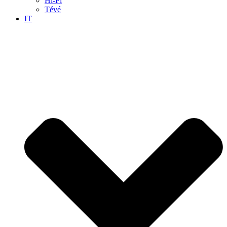
Hi-Fi
Tévé
IT