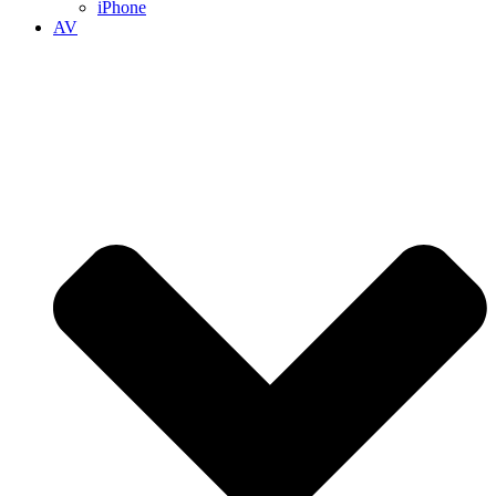
iPhone
AV