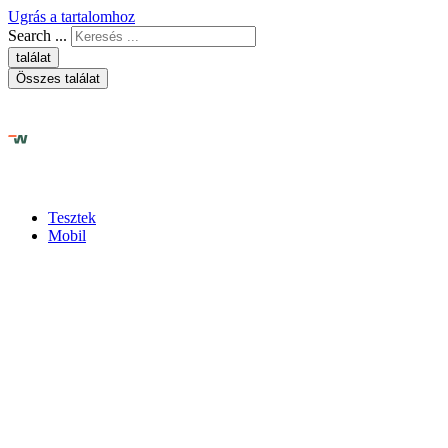
Ugrás a tartalomhoz
Search ...
találat
Összes találat
Tesztek
Mobil