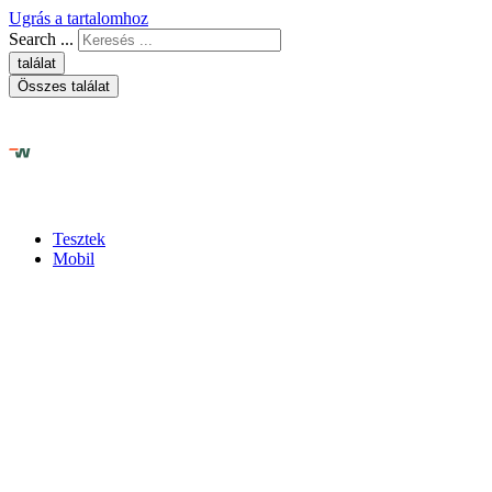
Ugrás a tartalomhoz
Search ...
találat
Összes találat
Tesztek
Mobil