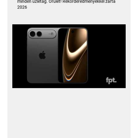
minden üzletág. Őrület! Rekorderedményekkel zárta
2026