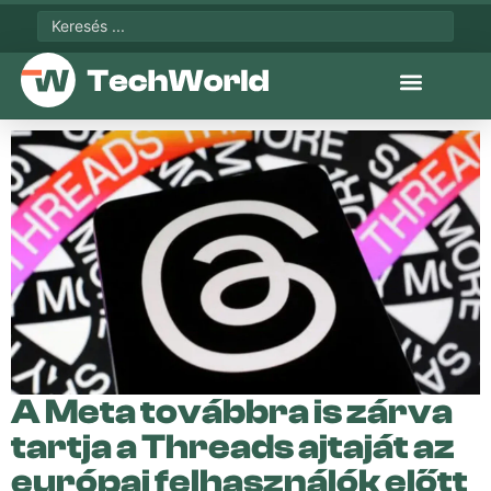
A Meta továbbra is zárva
tartja a Threads ajtaját az
európai felhasználók előtt