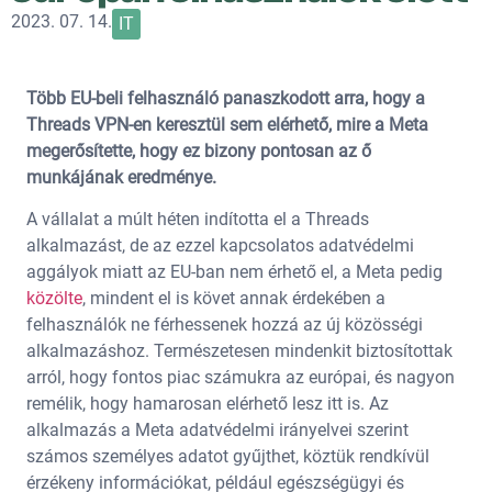
2023. 07. 14.
IT
Több EU-beli felhasználó panaszkodott arra, hogy a
Threads VPN-en keresztül sem elérhető, mire a Meta
megerősítette, hogy ez bizony pontosan az ő
munkájának eredménye.
A vállalat a múlt héten indította el a Threads
alkalmazást, de az ezzel kapcsolatos adatvédelmi
aggályok miatt az EU-ban nem érhető el, a Meta pedig
közölte
, mindent el is követ annak érdekében a
felhasználók ne férhessenek hozzá az új közösségi
alkalmazáshoz. Természetesen mindenkit biztosítottak
arról, hogy fontos piac számukra az európai, és nagyon
remélik, hogy hamarosan elérhető lesz itt is. Az
alkalmazás a Meta adatvédelmi irányelvei szerint
számos személyes adatot gyűjthet, köztük rendkívül
érzékeny információkat, például egészségügyi és