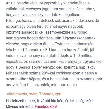
Az uniós adatvédelmi jogszabályok értelmében a
vállalatnak érvényes jogalapra van szüksége ahhoz,
hogy az ilyen személyes adatokat legálisan
feldolgozhassa a hirdetések célzásának érdekében, de
ez pont egy olyan terület, ahol egyre nagyobb
bizonytalansággal kell szembenéznie a Bíróság
nemrégiben hozott döntése után. Ugyanakkor annak
ellenére, hogy a Meta által a Twitter ellenlábasaként
létrehozott Threads az EU-ban nem használható, jól
indult, mivel néhány nap alatt átlépte a 100 milliós
regisztrációs számot. Ezt némiképp árnyalja ugyanakkor,
hogy a Sensor Tower elemző cég szerint a napi aktív
felhasználók száma 20%-kal csökkent ezen a héten a
szombatihoz képest, és a használatra sem szánnak már
annyi időt a felhasználók, mint pár napja.
alkalmazás
,
meta
,
Threads
,
vpn
Ha tetszett a cikk, további hírekért, érdekességekért
kövess minket a
Facebookon!