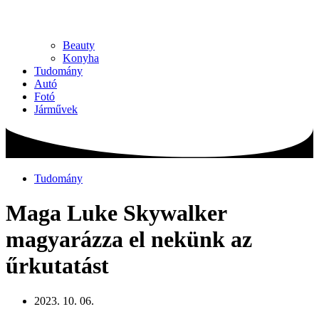
Beauty
Konyha
Tudomány
Autó
Fotó
Járművek
Tudomány
Maga Luke Skywalker
magyarázza el nekünk az
űrkutatást
2023. 10. 06.