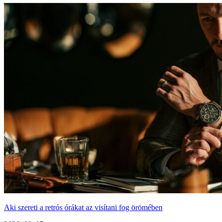
Aki szereti a retrós órákat az visítani fog örömében