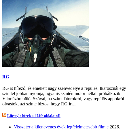
RG
RG is hírező, és emellett nagy szenvedélye a repülés. Ikarosznál egy
szinttel jobban nyomja, ugyanis szintén motor nélkül próbálkozik.
Vitorlázórepülő. Szóval, ha szimulátorokról, vagy repülős appokról
olvastok, azt szinte biztos, hogy RG írta.
Lifestyle hírek a 4Life oldalairól
Visszatér a kilencvenes évek legfélelmetesebb filmje
2026.