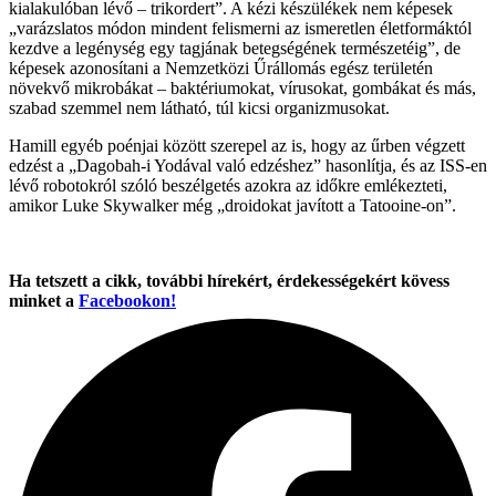
kialakulóban lévő – trikordert”. A kézi készülékek nem képesek
„varázslatos módon mindent felismerni az ismeretlen életformáktól
kezdve a legénység egy tagjának betegségének természetéig”, de
képesek azonosítani a Nemzetközi Űrállomás egész területén
növekvő mikrobákat – baktériumokat, vírusokat, gombákat és más,
szabad szemmel nem látható, túl kicsi organizmusokat.
Hamill egyéb poénjai között szerepel az is, hogy az űrben végzett
edzést a „Dagobah-i Yodával való edzéshez” hasonlítja, és az ISS-en
lévő robotokról szóló beszélgetés azokra az időkre emlékezteti,
amikor Luke Skywalker még „droidokat javított a Tatooine-on”.
Ha tetszett a cikk, további hírekért, érdekességekért kövess
minket a
Facebookon!