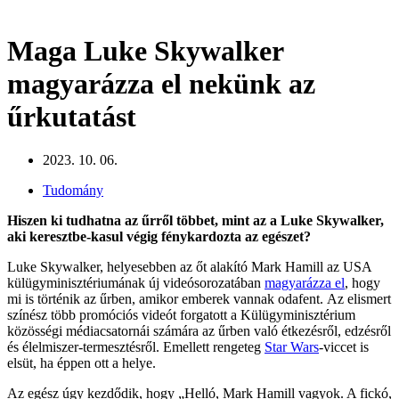
Maga Luke Skywalker
magyarázza el nekünk az
űrkutatást
2023. 10. 06.
Tudomány
Hiszen ki tudhatna az űrről többet, mint az a Luke Skywalker,
aki keresztbe-kasul végig fénykardozta az egészet?
Luke Skywalker, helyesebben az őt alakító Mark Hamill az USA
külügyminisztériumának új videósorozatában
magyarázza el
, hogy
mi is történik az űrben, amikor emberek vannak odafent. Az elismert
színész több promóciós videót forgatott a Külügyminisztérium
közösségi médiacsatornái számára az űrben való étkezésről, edzésről
és élelmiszer-termesztésről. Emellett rengeteg
Star Wars
-viccet is
elsüt, ha éppen ott a helye.
Az egész úgy kezdődik, hogy „Helló, Mark Hamill vagyok. A fickó,