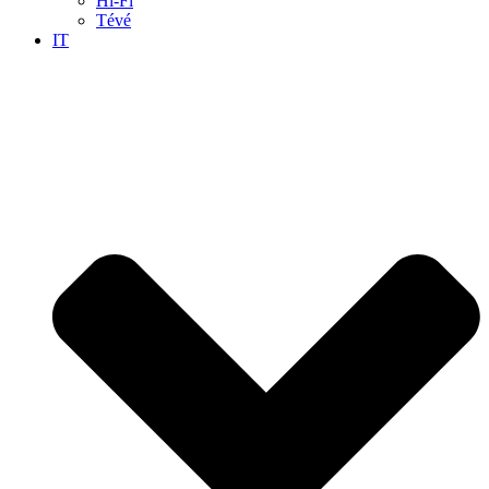
Hi-Fi
Tévé
IT