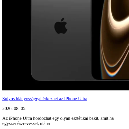
Súlyos hiányossággal érkezhet az iPhone Ultra
2026. 08. 05.
Az iPhone Ultra hordozhat egy olyan esztétikai bakit, amit ha
egyszer észreveszel, utána