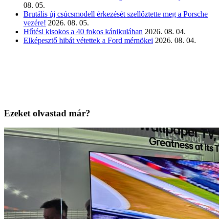
08. 05.
Brutális új csúcsmodell érkezését szellőztette meg a Porsche
vezére!
2026. 08. 05.
Hűtési kisokos a 40 fokos kánikulában
2026. 08. 04.
Elképesztő hibát vétettek a Ford mérnökei
2026. 08. 04.
Ezeket olvastad már?