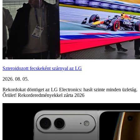
Szteroidozott fecskeként szárnyal az LG
2026. 08. 05.
Rekordokat döntöget az LG Electronics: hasít szinte minden üzletág.
Őrület! Rekorderedményekkel zárta 2026