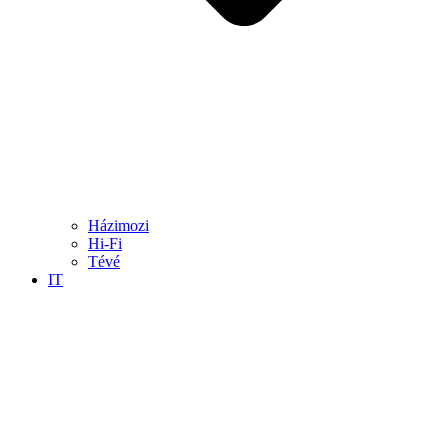
Házimozi
Hi-Fi
Tévé
IT