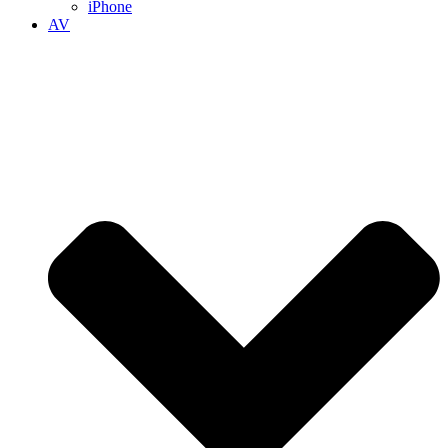
iPhone
AV