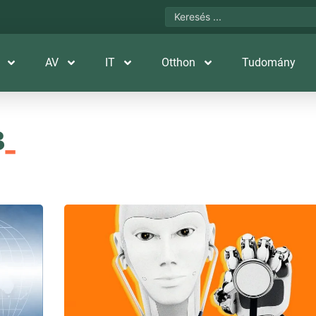
AV
IT
Otthon
Tudomány
3
_