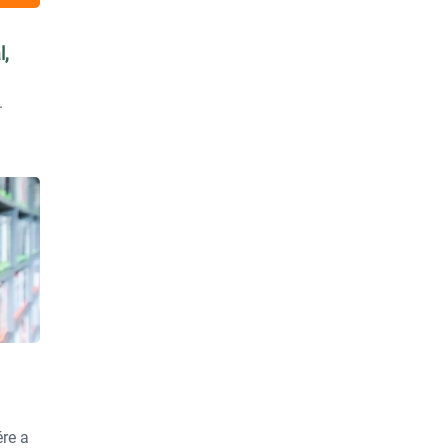
l,
ére a