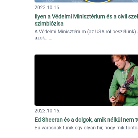
2023.10.16.
Ilyen a Védelmi Minisztérium és a civil sze
szimbiózisa
A Védelmi Minisztérium (az USA-ról beszélünk) 
azok...
2023.10.16.
Ed Sheeran és a dolgok, amik nélkül nem t
Bulvárosnak tűnik egy olyan hír, hogy mik fontos