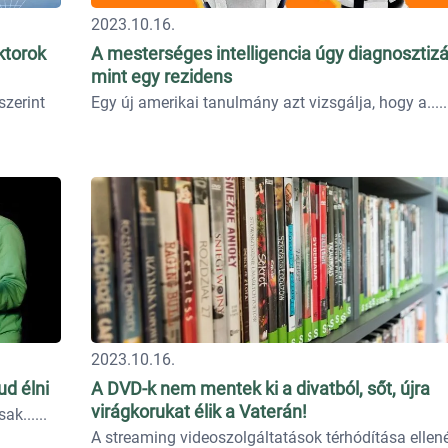
2023.10.16.
ktorok
A mesterséges intelligencia úgy diagnosztizá
mint egy rezidens
szerint
Egy új amerikai tanulmány azt vizsgálja, hogy a...
2023.10.16.
ud élni
A DVD-k nem mentek ki a divatból, sőt, újra
virágkorukat élik a Vaterán!
ak...
A streaming videoszolgáltatások térhódítása ellen