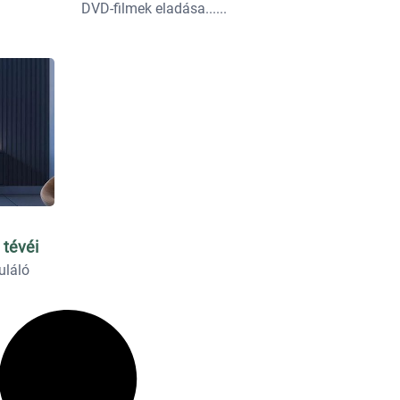
DVD-filmek eladása...
 tévéi
uláló