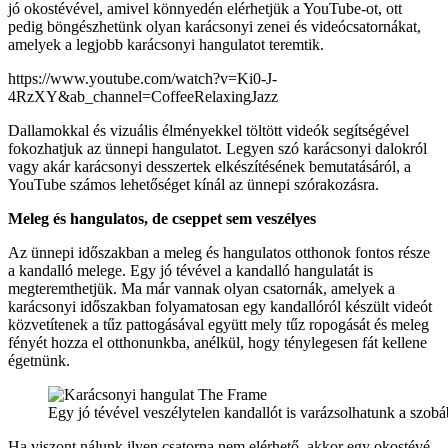
jó okostévével, amivel könnyedén elérhetjük a YouTube-ot, ott
pedig böngészhetünk olyan karácsonyi zenei és videócsatornákat,
amelyek a legjobb karácsonyi hangulatot teremtik.
https://www.youtube.com/watch?v=Ki0-J-
4RzXY&ab_channel=CoffeeRelaxingJazz
Dallamokkal és vizuális élményekkel töltött videók segítségével
fokozhatjuk az ünnepi hangulatot. Legyen szó karácsonyi dalokról
vagy akár karácsonyi desszertek elkészítésének bemutatásáról, a
YouTube számos lehetőséget kínál az ünnepi szórakozásra.
Meleg és hangulatos, de cseppet sem veszélyes
Az ünnepi időszakban a meleg és hangulatos otthonok fontos része
a kandalló melege. Egy jó tévével a kandalló hangulatát is
megteremthetjük. Ma már vannak olyan csatornák, amelyek a
karácsonyi időszakban folyamatosan egy kandallóról készült videót
közvetítenek a tűz pattogásával együtt mely tűz ropogását és meleg
fényét hozza el otthonunkba, anélkül, hogy ténylegesen fát kellene
égetnünk.
Egy jó tévével veszélytelen kandallót is varázsolhatunk a szobá
Ha viszont nálunk ilyen csatorna nem elérhető, akkor egy okostévé