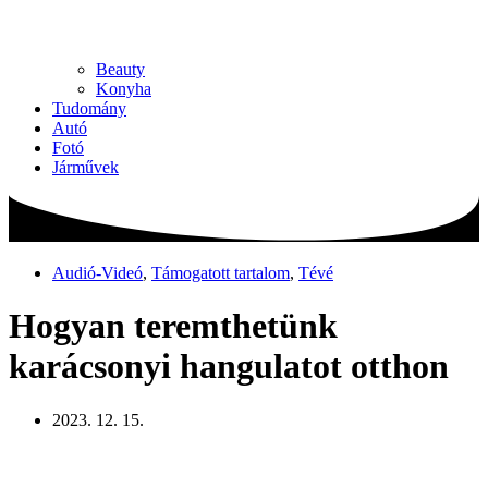
Beauty
Konyha
Tudomány
Autó
Fotó
Járművek
Audió-Videó
,
Támogatott tartalom
,
Tévé
Hogyan teremthetünk
karácsonyi hangulatot otthon
2023. 12. 15.