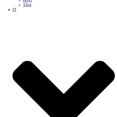
Hi-Fi
Tévé
IT