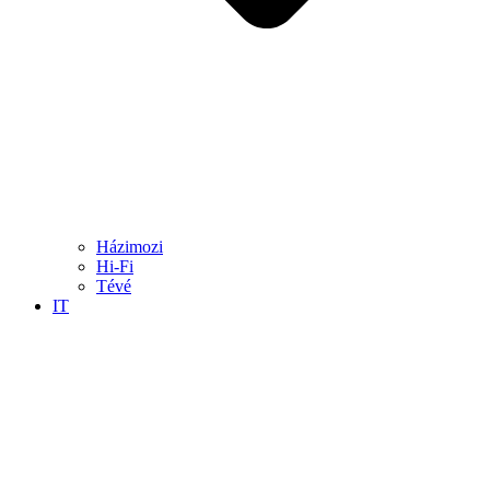
Házimozi
Hi-Fi
Tévé
IT