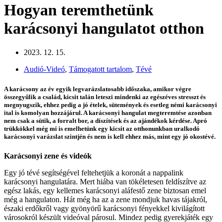
Hogyan teremthetünk
karácsonyi hangulatot otthon
2023. 12. 15.
Audió-Videó
,
Támogatott tartalom
,
Tévé
A karácsony az év egyik legvarázslatosabb időszaka, amikor végre
összegyűlik a család, kicsit talán leteszi mindenki az egészéves stresszt és
megnyugszik, ehhez pedig a jó ételek, sütemények és esetleg némi karácsonyi
ital is komolyan hozzájárul. A karácsonyi hangulat megteremtése azonban
nem csak a sütik, a forralt bor, a díszítések és az ajándékok kérdése. Apró
trükkökkel még mi is emelhetünk egy kicsit az otthonunkban uralkodó
karácsonyi varázslat szintjén és nem is kell ehhez más, mint egy jó okostévé.
Karácsonyi zene és videók
Egy jó tévé segítségével feltehetjük a koronát a nappalink
karácsonyi hangulatára. Mert hiába van tökéletesen feldíszítve az
egész lakás, egy kellemes karácsonyi aláfestő zene biztosan emel
még a hangulaton. Hát még ha az a zene mondjuk havas tájakról,
északi erdőkről vagy gyönyörű karácsonyi fényekkel kivilágított
városokról készült videóval párosul. Mindez pedig gyerekjáték egy