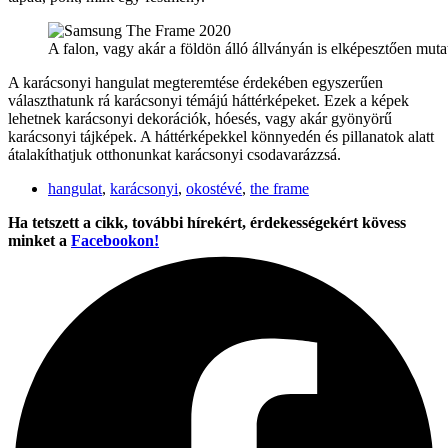
A falon, vagy akár a földön álló állványán is elképesztően muta
A karácsonyi hangulat megteremtése érdekében egyszerűen
választhatunk rá karácsonyi témájú háttérképeket. Ezek a képek
lehetnek karácsonyi dekorációk, hóesés, vagy akár gyönyörű
karácsonyi tájképek. A háttérképekkel könnyedén és pillanatok alatt
átalakíthatjuk otthonunkat karácsonyi csodavarázzsá.
hangulat
,
karácsonyi
,
okostévé
,
the frame
Ha tetszett a cikk, további hírekért, érdekességekért kövess
minket a
Facebookon!