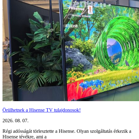
Örülhetnek a Hisense TV tulajdonosok!
2026. 08. 07.
Régi adósságát törlesztette a Hisense. Olyan szolgáltatás érkezik a
Hisense tévékre, ami a