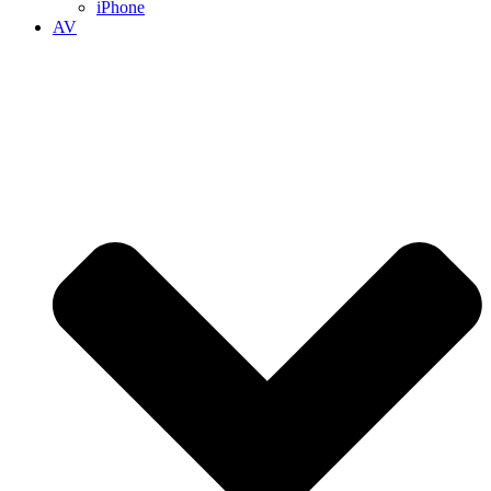
iPhone
AV