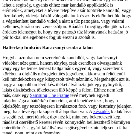
lehet a segítség, ugyanis ehhez már kandalló applikációk is
elérhetőek, amelyeket a tévére telepítve akár többféle kandalló, vagy
tűzrakóhely videója közül válogathatunk és azt is eldönthetjük, hogy
a végtelenített kandalló videója alatt a tűz pattogása, vagy valami
kellemes, karácsonyi zene szóljon. Ráadásul megfigyelhetjük azt az
érdekes jelenséget is, hogy egy pattogó tűz látványának hatására jó
pár fokkal melegebbnek fogjuk érezni a szobát is.
Háttérkép funkció: Karácsonyi csoda a falon
Hogyha azonban nem szeretnénk kandallót, vagy karácsonyi
videókat nézegetni, hanem tényleg csak csendben olvasgatnánk
vagy egy kellemes lemezt hallgatnánk egyedül, vagy szeretteink
körében a digitális méregtelenítés jegyében, akkor sem feltétlenül
kell mindeközben egy kikapcsolt tévét néznünk. Megtehetjük azt is,
hogy a nappaliban lévő készüléket átváltoztatjuk egy gyönyörű, a
lakás díszítéséhez tökéletesen illő képpé a falon. Ehhez nem kell
más, csak egy
Samsung The Frame
tévé melynek egyedi
tulajdonsága a háttérkép funkciója, ami lehetővé teszi, hogy a
kijelzőjén egy tetszőlegesen kiválasztott fotó, vagy festmény jelenjen
meg, ha a tévé épp kikapcsolt állapotban van. A
készülék
kialakítása
is segíti ezt, mert tényleg úgy néz ki, mint egy bekeretezett kép,
ráadásul cserélhető keretei révén könnyedén beilleszthető bármilyen
enteriőrbe és a gyári faliállványa segítségével szinte teljesen a falra
tapad, pont, mint egy festmény.