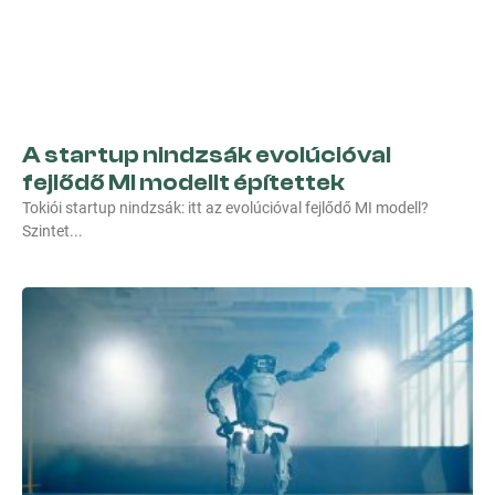
A startup nindzsák evolúcióval
fejlődő MI modellt építettek
Tokiói startup nindzsák: itt az evolúcióval fejlődő MI modell?
Szintet