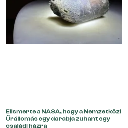
Elismerte a NASA, hogy a Nemzetközi
Űrállomás egy darabja zuhant egy
családi házra