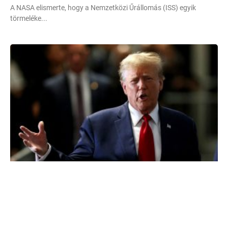
A NASA elismerte, hogy a Nemzetközi Űrállomás (ISS) egyik
törmeléke