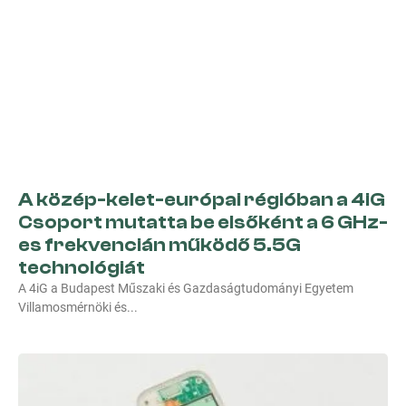
A közép-kelet-európai régióban a 4iG
Csoport mutatta be elsőként a 6 GHz-
es frekvencián működő 5.5G
technológiát
A 4iG a Budapest Műszaki és Gazdaságtudományi Egyetem
Villamosmérnöki és