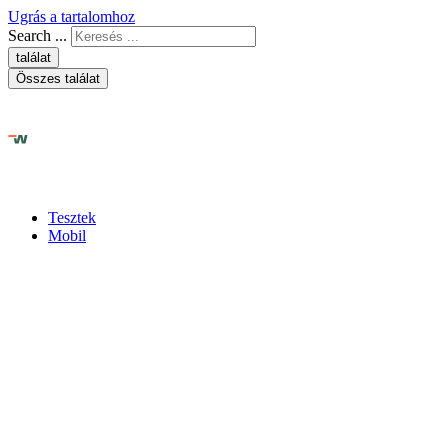
Ugrás a tartalomhoz
Search ...
találat
Összes találat
Tesztek
Mobil