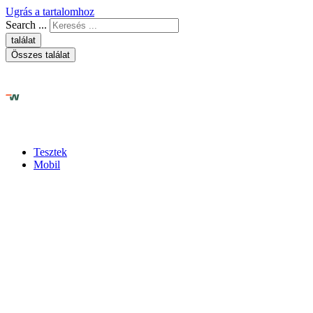
Ugrás a tartalomhoz
Search ...
találat
Összes találat
Tesztek
Mobil