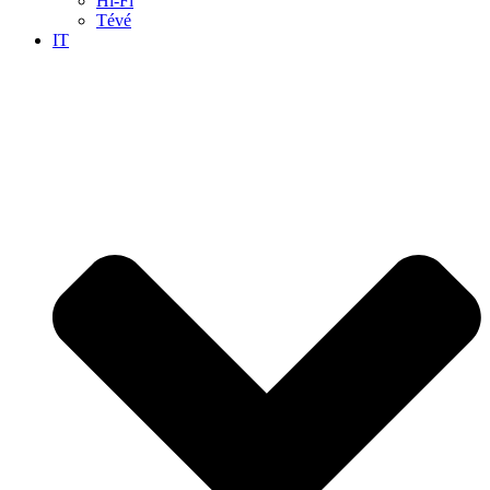
Hi-Fi
Tévé
IT