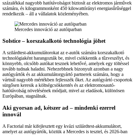
százalékkal nagyobb hatótávolságot biztosít az elektromos járművek
számára, és kilogrammonként 450 kilowattórányi energiasűrűséggel
rendelkezik – áll a vállalatok közleményében.
Mercedes innováció az autóiparban
Solstice – korszakalkotó technológia jöhet
A szilárdtest-akkumulátorokat az e-autók számára korszakalkotó
technológiaként harangozták be, mivel csökkentik a tűzveszélyt, és
könnyebb, olcsóbb autókat tesznek lehetővé, amelyek egy töltéssel
tovább tudnak haladni. Nehezebbnek bizonyult azonban a nagy
autógyártók és az akkumulátorgyártó partnerek számára, hogy a
vártnál nagyobb mértékben fejlesszék őket. Az autógyártó csoportok
sürgősen keresik a költségcsökkentés és az elektromosautó-
hatótávolság növelésének módjait, mivel az eladások, különösen
Európában, stagnálnak.
Aki gyorsan ad, kétszer ad – mindenki ezerrel
innovál
A Factorial már kifejlesztett egy kvázi szilárdtest-akkumulátort,
amelyet az autógyártók, köztük a Mercedes is tesztel, és 2026-ban