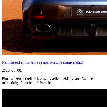
Nem hiszed el, mi van a szuper-Porsche szárnya alatt!
2026. 08. 08.
Pimasz üzenetet rejtettek el az egyetlen példányban készült és
méregdrága Porschén. A Porsche