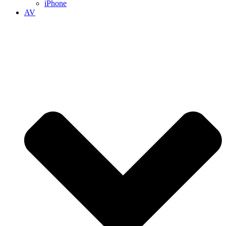
iPhone
AV