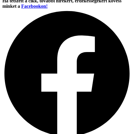
Ha tetszett a cikk, további hírekért, érdekességekért kövess
minket a
Facebookon!