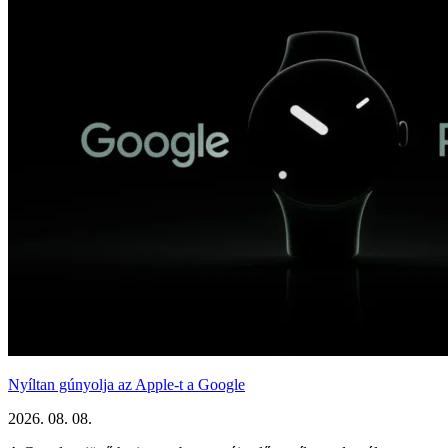
Nyíltan gúnyolja az Apple-t a Google
2026. 08. 08.