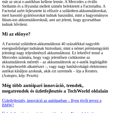
már az utcai e-autókban kellene lennie. A Mercedes a rivális
Stellantis és a Hyundai mellett szintén befektetett a Factorialba. A
Factorial azért fejlesztette ki először a szilárdtest-akkumulátorokat,
mert hasonló gyártósorokat tudnak használni, mint a hagyományos
lítium-ion akkumulátoroknál, ami azt jelenti, hogy gyorsabban
tudnak bővíteni.
Mi az előnye?
A Factorial szilárdtest-akkumulátorai 40 százalékkal nagyobb
energiasűrűséget tudnának biztosítani, mint a német prémiumgyártó
jelenlegi nagy teljesítményű akkumulátorai. Ez lehetővé tenné a
Mercedes számára, hogy vagy jelentősen csökkentse az
akkumulátorok méretét – az akkumulátorok az e-autók legdrágább
és legnehezebb alkatrészei –, vagy nagy hatótávolságú elektromos
autókat kínáljon azoknak, akik ezt szeretnék – írja a Reuters.
(Autopro, kép: Pexels)
Még több autóipari innováció, trendek,
megatrendek és üzletfejlesztés a TechWorld oldalain
Üzletfejlesztés, innováció az autóiparban – Ilyen jövőt tervez a
BMW?