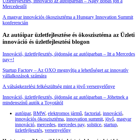
Üzletfejlesztés, innováció az autóiparban – Nagy dobás jön a
Mercedestől
A magyar innovációs ökoszisztéma a Hungary Innovation Summit
konferencián
Az autóipar üzletfejlesztése és ökoszisztéma az Üzleti
innováció és üzletfejlesztési blogon
Innováció, üzletfejlesztés, újdonság az autóiparban – Itt a Mercedes
pay+!
Startup Factory – Az OXO megnyítja a lehetőséget az innovatív
vállalkozások számára
A válságkezelési felkészültség mint a jövő versenyelőnye
Innováció, üzletfejlesztés, újdonság az autóiparban – Jöhetnek a
mindenszínű autók a Toyotától
autóipar
,
BMW
,
elektromos jármű
,
factorial
,
innováció
,
innovációs ökoszisztéma
,
innovation summit
,
jövő
,
magyar
innováció
,
mercedes
,
mercedes pay
,
solstice
,
startup
,
üzletfejlesztés
,
versenyelőny