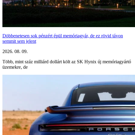
Döbbenetesen sok pénzért épül memóriagyár, de ez rövid távon
semmit sem jelent
2026. 08. 09.
Több, mint száz milliárd dollárt költ az SK Hynix új memóriagyártó
üzemekre, de