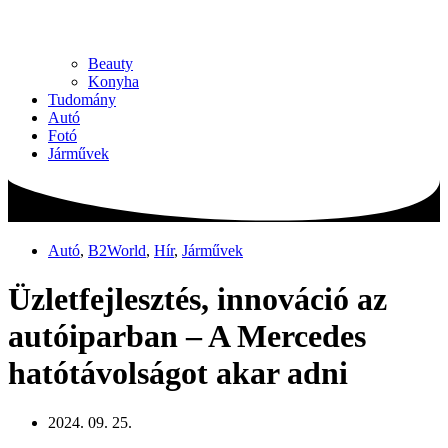
Beauty
Konyha
Tudomány
Autó
Fotó
Járművek
Autó
,
B2World
,
Hír
,
Járművek
Üzletfejlesztés, innováció az
autóiparban – A Mercedes
hatótávolságot akar adni
2024. 09. 25.