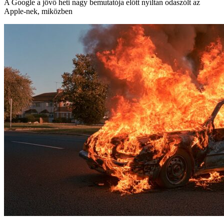
A Google a jövő heti nagy bemutatója előtt nyíltan odaszólt az
Apple-nek, miközben