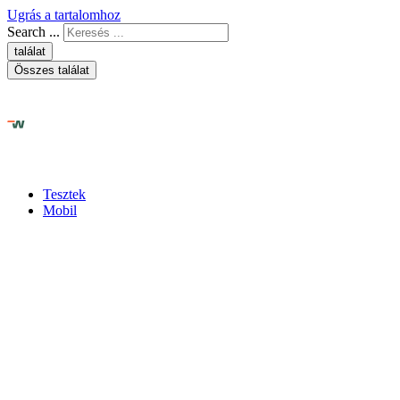
Ugrás a tartalomhoz
Search ...
találat
Összes találat
Tesztek
Mobil