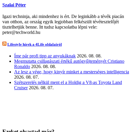
Szalai Péter
Igazi techninja, aki mindenhez is ért. De leginkább a tévék piacán
van otthon, az ország egyik legjobban felkészült tévétesztelőjét
tisztelhetjük benne. Itt tudsz kapcsolatba lépni vele:
peter@techworld.hu
Lifestyle hírek a 4Life oldalairól
Íme pár profi tipp az anyukáknak
2026. 08. 08.
Megmutatta csillagászati értékű autógyűjteményét Cristiano
Ronaldo
2026. 08. 08.
Az lesz a vége, hogy kinyír minket a mesterséges intelligencia
2026. 08. 07.
Szétszerelés nélkül ment el a Holdig a V8-as Toyota Land
Cruiser
2026. 08. 07.
Ezeket olvastad már?