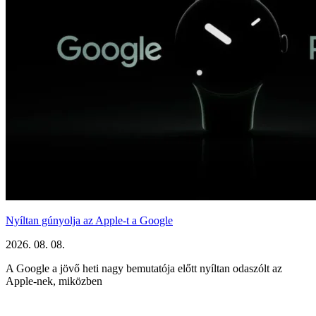
Nyíltan gúnyolja az Apple-t a Google
2026. 08. 08.
A Google a jövő heti nagy bemutatója előtt nyíltan odaszólt az
Apple-nek, miközben