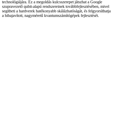
technológiájára. Ez a megoldás kulcsszerepet játszhat a Google
szupravezető qubit-alapú rendszereinek továbbfejlesztésében, mivel
segítheti a hardverek hatékonyabb skálázhatóságát, és felgyorsíthatja
a hibajavított, nagyméretű kvantumszámítógépek fejlesztését.