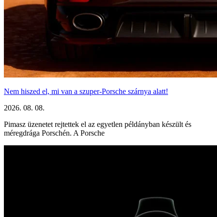
Nem hiszed el, mi van a szuper-Porsche szárnya alatt!
2026. 08. 08.
Pimasz üzenetet rejtettek el az egyetlen példányban készült és
méregdrága Porschén. A Porsche