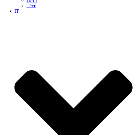
Hi-Fi
Tévé
IT