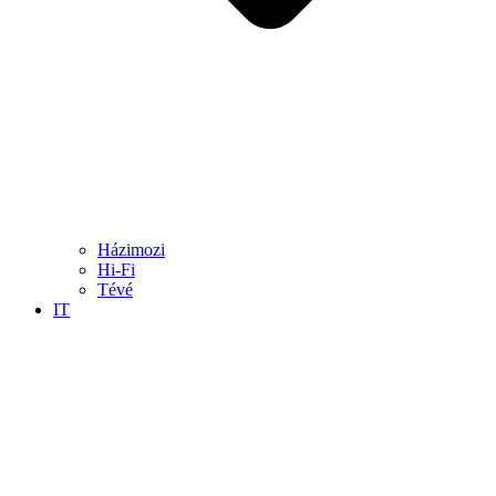
Házimozi
Hi-Fi
Tévé
IT