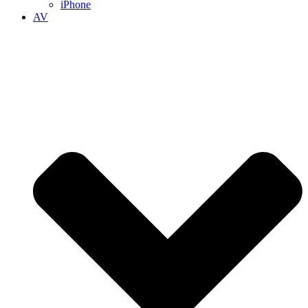
iPhone
AV