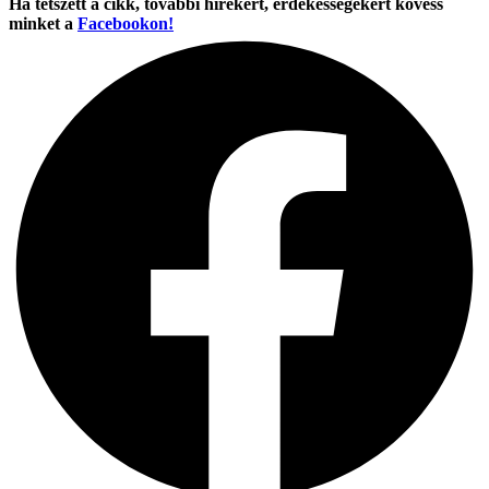
Ha tetszett a cikk, további hírekért, érdekességekért kövess
minket a
Facebookon!