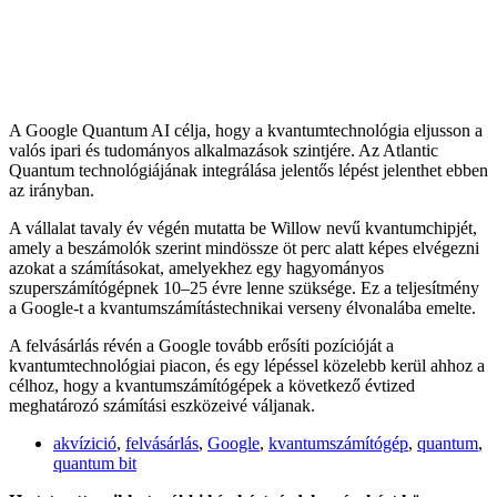
A Google Quantum AI célja, hogy a kvantumtechnológia eljusson a
valós ipari és tudományos alkalmazások szintjére. Az Atlantic
Quantum technológiájának integrálása jelentős lépést jelenthet ebben
az irányban.
A vállalat tavaly év végén mutatta be Willow nevű kvantumchipjét,
amely a beszámolók szerint mindössze öt perc alatt képes elvégezni
azokat a számításokat, amelyekhez egy hagyományos
szuperszámítógépnek 10–25 évre lenne szüksége. Ez a teljesítmény
a Google-t a kvantumszámítástechnikai verseny élvonalába emelte.
A felvásárlás révén a Google tovább erősíti pozícióját a
kvantumtechnológiai piacon, és egy lépéssel közelebb kerül ahhoz a
célhoz, hogy a kvantumszámítógépek a következő évtized
meghatározó számítási eszközeivé váljanak.
akvízició
,
felvásárlás
,
Google
,
kvantumszámítógép
,
quantum
,
quantum bit