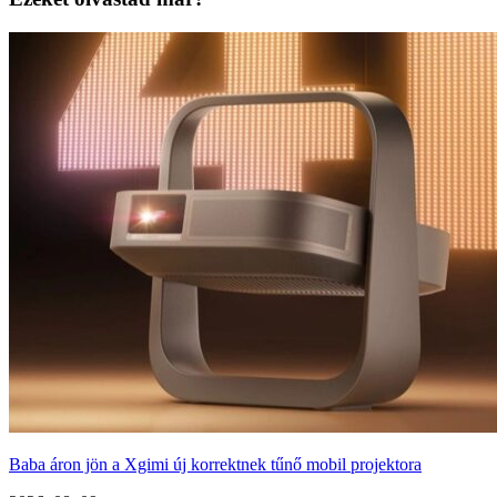
Baba áron jön a Xgimi új korrektnek tűnő mobil projektora