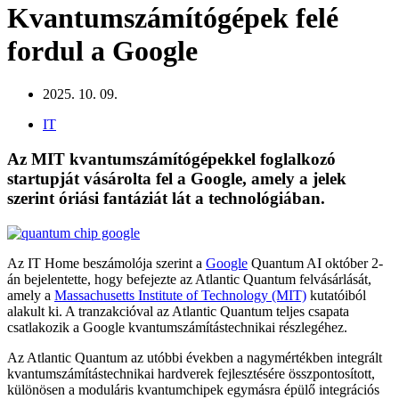
Kvantumszámítógépek felé
fordul a Google
2025. 10. 09.
IT
Az MIT kvantumszámítógépekkel foglalkozó
startupját vásárolta fel a Google, amely a jelek
szerint óriási fantáziát lát a technológiában.
Az IT Home beszámolója szerint a
Google
Quantum AI október 2-
án bejelentette, hogy befejezte az Atlantic Quantum felvásárlását,
amely a
Massachusetts Institute of Technology (MIT)
kutatóiból
alakult ki. A tranzakcióval az Atlantic Quantum teljes csapata
csatlakozik a Google kvantumszámítástechnikai részlegéhez.
Az Atlantic Quantum az utóbbi években a nagymértékben integrált
kvantumszámítástechnikai hardverek fejlesztésére összpontosított,
különösen a moduláris kvantumchipek egymásra épülő integrációs