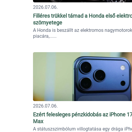
2026.07.06.
Filléres trükkel támad a Honda első elekt
szörnyetege
A Honda is beszállt az elektromos nagymotoro
piacára,...
2026.07.06.
Ezért felesleges pénzkidobás az iPhone 1
Max
A státuszszimbólum villogtatása egy drága iP