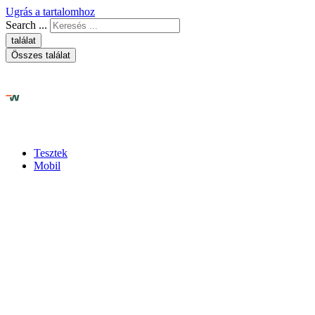
Ugrás a tartalomhoz
Search ...
találat
Összes találat
Tesztek
Mobil