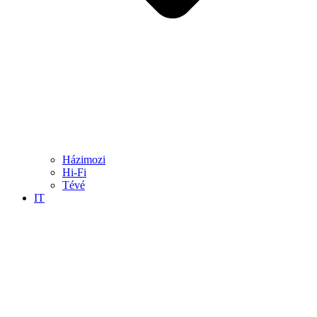
Házimozi
Hi-Fi
Tévé
IT