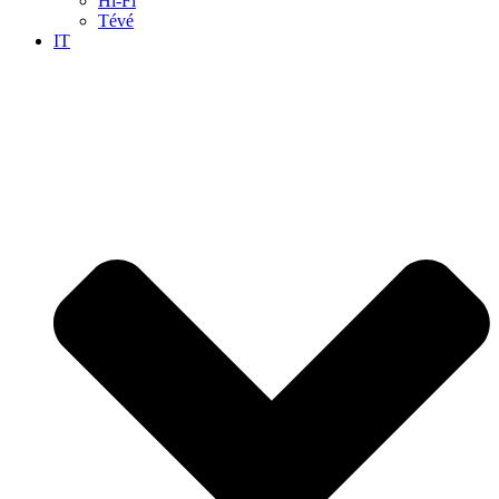
Hi-Fi
Tévé
IT