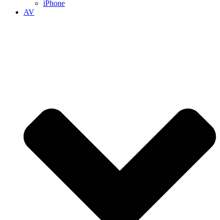
iPhone
AV