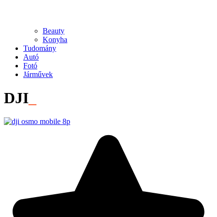
Beauty
Konyha
Tudomány
Autó
Fotó
Járművek
DJI
_