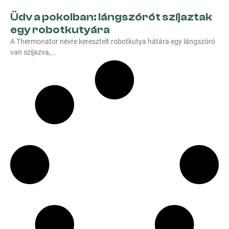
Üdv a pokolban: lángszórót szíjaztak
egy robotkutyára
A Thermonator névre keresztelt robotkutya hátára egy lángszóró
van szíjazva,