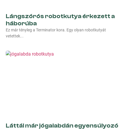
Lángszórós robotkutya érkezett a
háborúba
Ez már tényleg a Terminator kora. Egy olyan robotkutyát
vetettek
Láttál már jógalabdán egyensúlyozó