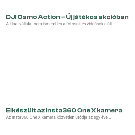
DJI Osmo Action – Új játékos akcióban
A kínai vállalat nem ismeretlen a fotósok és videósok előtt,
Elkészült az Insta360 One X kamera
Az Insta360 One X kamera közvetlen utódja az egy éve