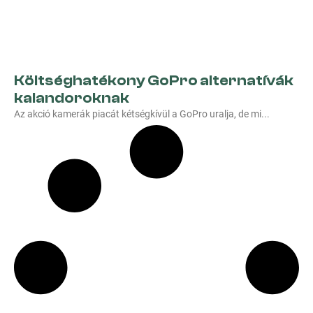
Költséghatékony GoPro alternatívák
kalandoroknak
Az akció kamerák piacát kétségkívül a GoPro uralja, de mi