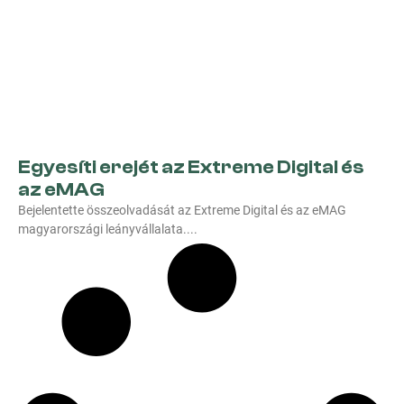
Egyesíti erejét az Extreme Digital és
az eMAG
Bejelentette összeolvadását az Extreme Digital és az eMAG
magyarországi leányvállalata.