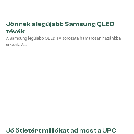
Jönnek a legújabb Samsung QLED
tévék
A Samsung legújabb QLED TV sorozata hamarosan hazánkba
érkezik. A
Jó ötletért milliókat ad most a UPC