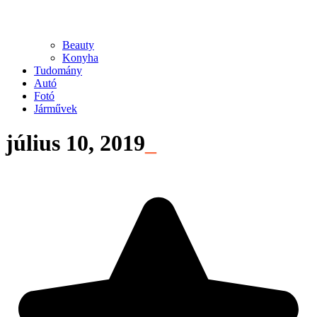
Beauty
Konyha
Tudomány
Autó
Fotó
Járművek
július 10, 2019
_