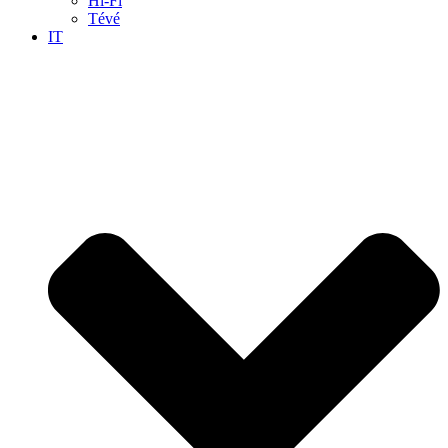
Hi-Fi
Tévé
IT