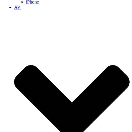
iPhone
AV