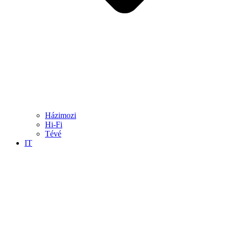
Házimozi
Hi-Fi
Tévé
IT