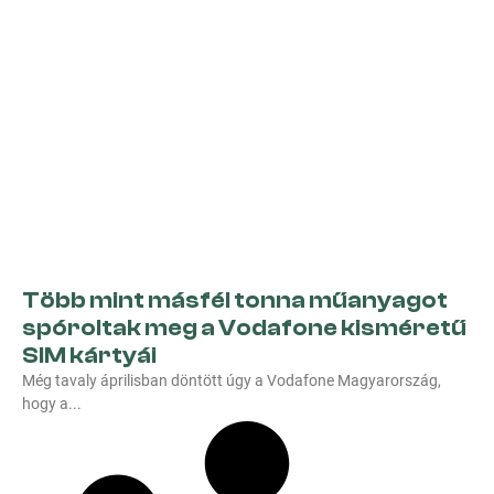
Több mint másfél tonna műanyagot
spóroltak meg a Vodafone kisméretű
SIM kártyái
Még tavaly áprilisban döntött úgy a Vodafone Magyarország,
hogy a