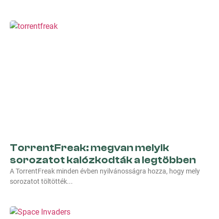
TorrentFreak: megvan melyik
sorozatot kalózkodták a legtöbben
A TorrentFreak minden évben nyilvánosságra hozza, hogy mely
sorozatot töltötték