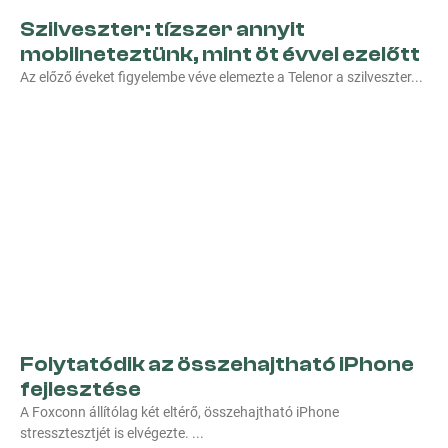
Szilveszter: tízszer annyit
mobilneteztünk, mint öt évvel ezelőtt
Az előző éveket figyelembe véve elemezte a Telenor a szilveszter
Folytatódik az összehajtható iPhone
fejlesztése
A Foxconn állítólag két eltérő, összehajtható iPhone
stressztesztjét is elvégezte.