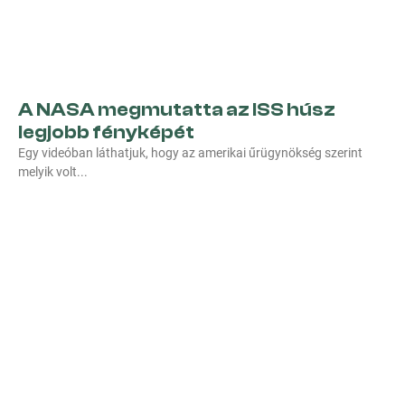
A NASA megmutatta az ISS húsz
legjobb fényképét
Egy videóban láthatjuk, hogy az amerikai űrügynökség szerint
melyik volt