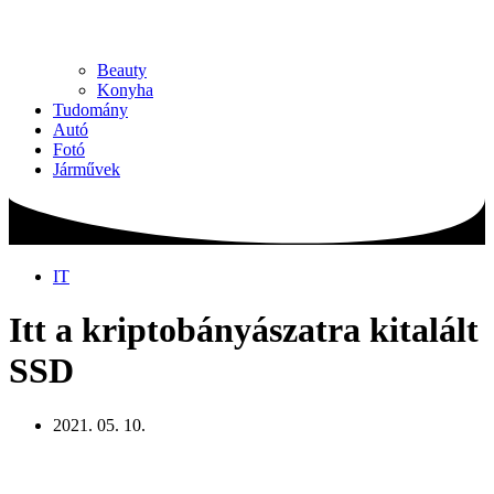
Beauty
Konyha
Tudomány
Autó
Fotó
Járművek
IT
Itt a kriptobányászatra kitalált
SSD
2021. 05. 10.