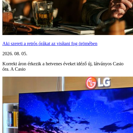
Aki szereti a retrós órákat az visítani fog örömében
2026. 08. 05.
Korrekt áron érkezik a hetvenes éveket idéző új, látványos Casio
óra. A Casio