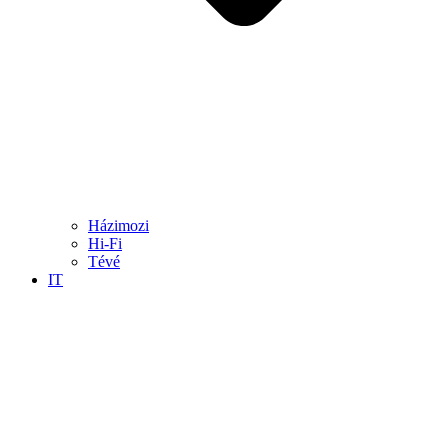
Házimozi
Hi-Fi
Tévé
IT