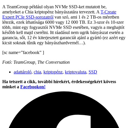
A TeamGroup például olyan NVMe SSD-ket mutatott be,
amelyeket a Chia kriptopénz bányászatára tervezett. A
T-Create
Expert PCIe SSD-sorozatról
van szó, ami 1 és 2 TB-os méretben
létezik, ezek írhatósága 6000 vagy 12 000 TB. Ez 3-szor és 10-szer
több, mint egy fogyasztói NVMe SSD esetében, vagyis a meghajtót
később kell majd cserélni. Itt ráadásul nem ugrik bányászat esetén a
garancia, sőt, 12 év kiterjesztett garanciát ajánl a gyártó (ez azért egy
kicsit soknak tűnik egy bányászhardvernél…).
[sc name=”facebook” ]
Fotó: TeamGroup, The Conversation
adattároló
,
chia
,
kriptopénz
,
kriptovaluta
,
SSD
Ha tetszett a cikk, további hírekért, érdekességekért kövess
minket a
Facebookon!