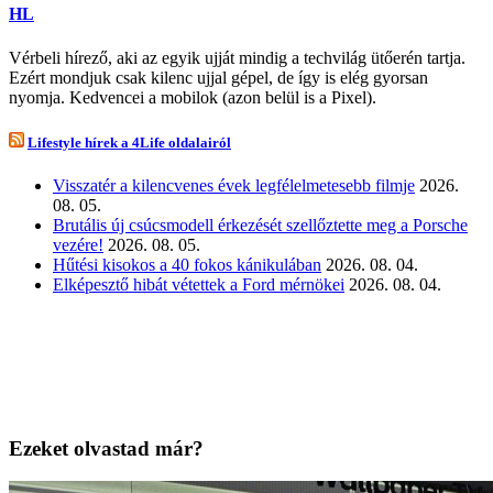
HL
Vérbeli hírező, aki az egyik ujját mindig a techvilág ütőerén tartja.
Ezért mondjuk csak kilenc ujjal gépel, de így is elég gyorsan
nyomja. Kedvencei a mobilok (azon belül is a Pixel).
Lifestyle hírek a 4Life oldalairól
Visszatér a kilencvenes évek legfélelmetesebb filmje
2026.
08. 05.
Brutális új csúcsmodell érkezését szellőztette meg a Porsche
vezére!
2026. 08. 05.
Hűtési kisokos a 40 fokos kánikulában
2026. 08. 04.
Elképesztő hibát vétettek a Ford mérnökei
2026. 08. 04.
Ezeket olvastad már?