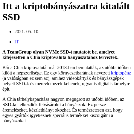
Itt a kriptobányászatra kitalált
SSD
2021. 05. 10.
IT
A TeamGroup olyan NVMe SSD-t mutatott be, amelyet
kifejezetten a Chia kriptovaluta bányászatához terveztek.
Bár a Chia kriptovalutát már 2018-ban bemutatták, az utóbbi időben
kilőtt a népszerűsége. Ez egy környezetbarátnak nevezett
kriptopénz
(a valóságban ez sem az), amihez videokártyák és bányászgépek
helyett SSD-k és merevlemezek kellenek, ugyanis digitális tárhelyre
épít.
A Chia tárhelykapacitása nagyon megugrott az utóbbi időben, az
SSD-ket elkezdték felvásárolni a bányászok. Ez persze
áremeléseket, készlethiányt okozhat. És természetesen azt, hogy
egyes gyártók igyekeznek speciális termékkel kiszolgálni a
bányászokat.