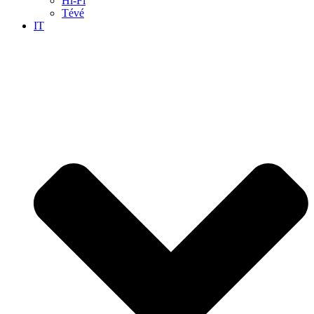
Hi-Fi
Tévé
IT