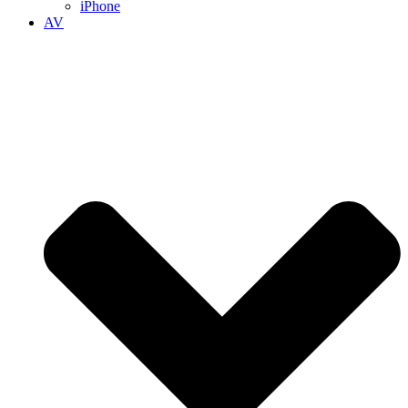
iPhone
AV