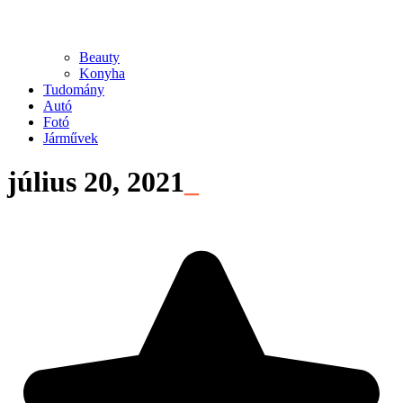
Beauty
Konyha
Tudomány
Autó
Fotó
Járművek
július 20, 2021
_