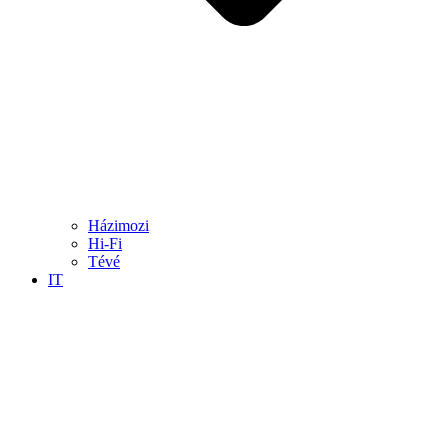
Házimozi
Hi-Fi
Tévé
IT