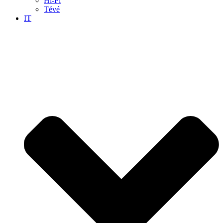
Hi-Fi
Tévé
IT