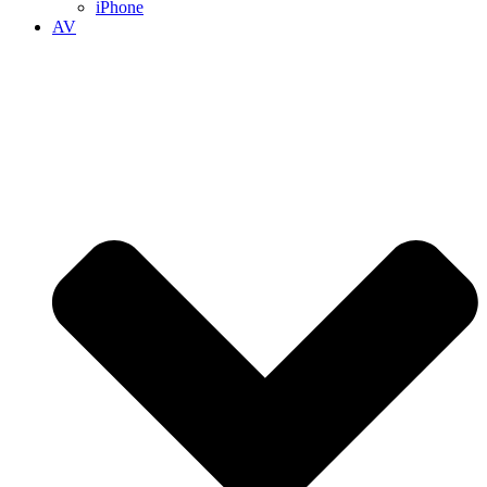
iPhone
AV