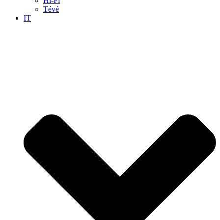
Hi-Fi
Tévé
IT