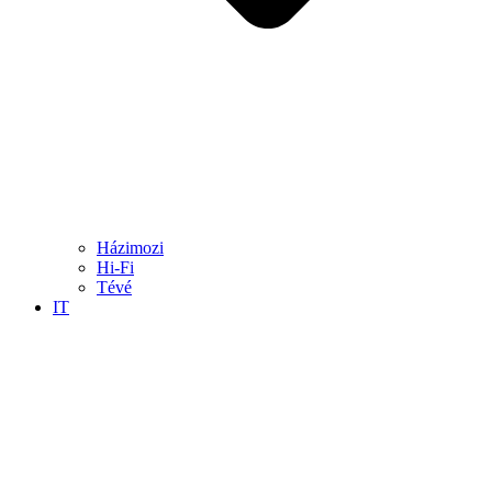
Házimozi
Hi-Fi
Tévé
IT