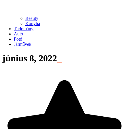
Beauty
Konyha
Tudomány
Autó
Fotó
Járművek
június 8, 2022
_