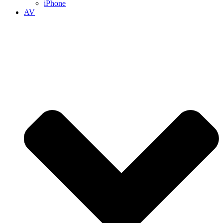
iPhone
AV